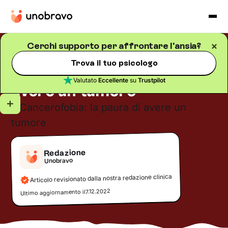
Cerchi supporto per affrontare l'ansia?
Ansia
Blog
/
5
minuti di lettura
Trova il tuo psicologo
Cancerofobia: la paura di
Valutato
Eccellente
su
Trustpilot
avere un tumore
Redazione
Unobravo
Articolo revisionato dalla nostra redazione clinica
7.12.2022
Ultimo aggiornamento il