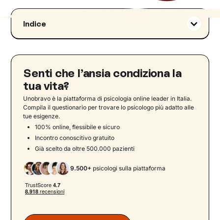
Indice
Avere paura di avere un tumore
Paura dei tumori: cosa comporta?
I sintomi della cancerofobia
Senti che l’ansia condiziona la
Cancerofobia: esiste una cura?
tua vita?
Come superare la cancerofobia con la terapia
Unobravo è la piattaforma di psicologia online leader in Italia.
psicologica
Compila il questionario per trovare lo psicologo più adatto alle
tue esigenze.
100% online, flessibile e sicuro
Incontro conoscitivo gratuito
Già scelto da oltre 500.000 pazienti
9.500+
psicologi sulla piattaforma