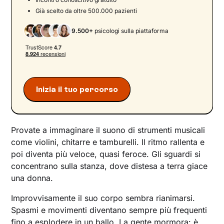
femminile
Già scelto da oltre 500.000 pazienti
La psicologia a favore del cambiamento
9.500+
psicologi sulla piattaforma
Prendersi cura di sé: il primo passo verso il
benessere
Inizia il tuo percorso
Provate a immaginare il suono di strumenti musicali
come violini, chitarre e tamburelli. Il ritmo rallenta e
poi diventa più veloce, quasi feroce. Gli sguardi si
concentrano sulla stanza, dove distesa a terra giace
una donna.
Improvvisamente il suo corpo sembra rianimarsi.
Spasmi e movimenti diventano sempre più frequenti
fino a esplodere in un ballo. La gente mormora: è