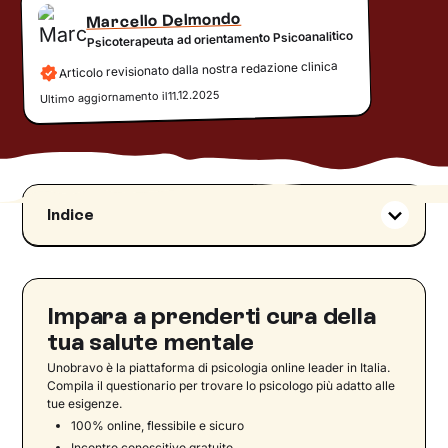
Marcello Delmondo
Psicoterapeuta ad orientamento Psicoanalitico
Articolo revisionato dalla nostra redazione clinica
11.12.2025
Ultimo aggiornamento il
Indice
Genere e salute: alcuni dati
Dati epidemiologici sulla salute mentale delle
donne
Impara a prenderti cura della
Donne e salute mentale: i fattori di rischio
tua salute mentale
Le conseguenze psicologiche sulle donne
Unobravo è la piattaforma di psicologia online leader in Italia.
Non essere credute: la sottovalutazione delle
Compila il questionario per trovare lo psicologo più adatto alle
tue esigenze.
patologie femminili
100% online, flessibile e sicuro
Conseguenze sulla ricerca e sulla clinica al
Incontro conoscitivo gratuito