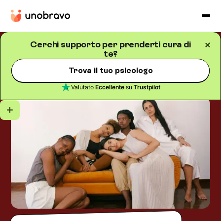
Cerchi supporto per prenderti cura di
te?
Salute mentale
Blog
/
5
minuti di lettura
Salute mentale: una
Trova il tuo psicologo
questione di genere?
Valutato
Eccellente
su
Trustpilot