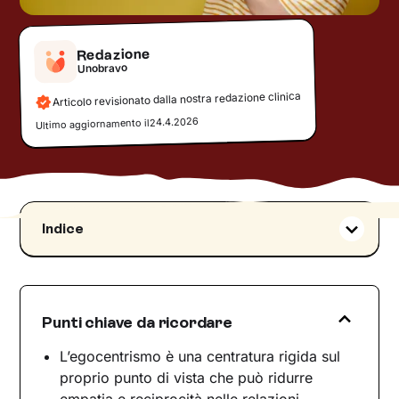
Redazione
Unobravo
Articolo revisionato dalla nostra redazione clinica
24.4.2026
Ultimo aggiornamento il
Indice
Egocentrismo: che cosa significa davvero?
Egocentrismo e narcisismo: somiglianze e
differenze
Punti chiave da ricordare
Come capire se sei egocentrico senza
colpevolizzarti
L’egocentrismo è una centratura rigida sul
Egocentrismo e sensazioni interne
proprio punto di vista che può ridurre
empatia e reciprocità nelle relazioni.
Quando l’egocentrismo pesa sulle relazioni