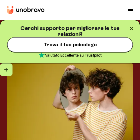
Cerchi supporto per migliorare le tue
relazioni?
Relazioni
Blog
/
5
minuti di lettura
Egocentrismo: significato,
Trova il tuo psicologo
segnali e come ridurlo
Valutato
Eccellente
su
Trustpilot