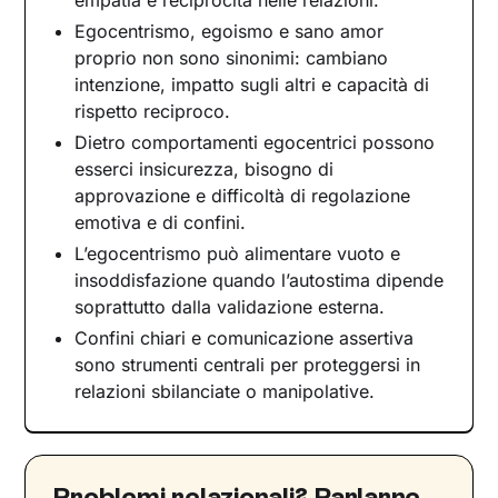
Egocentrismo, egoismo e sano amor
Relazioni che pesano: come stabilire limiti sani
proprio non sono sinonimi: cambiano
Come ridurre l’egocentrismo e allenare l’empatia
intenzione, impatto sugli altri e capacità di
La terapia come spazio di cambiamento
rispetto reciproco.
Dietro comportamenti egocentrici possono
esserci insicurezza, bisogno di
approvazione e difficoltà di regolazione
emotiva e di confini.
L’egocentrismo può alimentare vuoto e
insoddisfazione quando l’autostima dipende
soprattutto dalla validazione esterna.
Confini chiari e comunicazione assertiva
sono strumenti centrali per proteggersi in
relazioni sbilanciate o manipolative.
Problemi relazionali? Parlarne