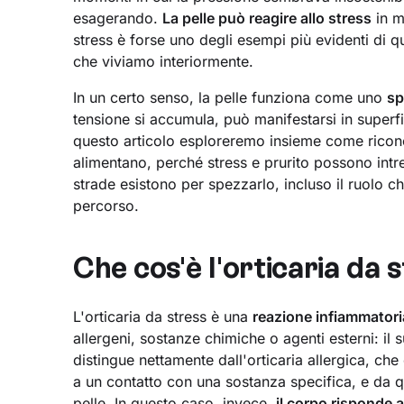
esagerando.
La pelle può reagire allo stress
in m
stress è forse uno degli esempi più evidenti di q
che viviamo interiormente.
In un certo senso, la pelle funziona come uno
sp
tensione si accumula, può manifestarsi in superfi
questo articolo esploreremo insieme come ricon
alimentano, perché stress e prurito possono intre
strade esistono per spezzarlo, incluso il ruolo ch
percorso.
Che cos'è l'orticaria da 
L'orticaria da stress è una
reazione infiammatoria
allergeni, sostanze chimiche o agenti esterni: il
distingue nettamente dall'orticaria allergica, ch
a un contatto con una sostanza specifica, e da quel
pelle. In questo caso, invece,
il corpo risponde a