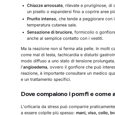
Chiazze arrossate
, rilevate e pruriginose, d
un pisello o espandersi fino a coprire aree pi
Prurito intenso
, che tende a peggiorare con i
temperatura cutanea sale.
Sensazione di bruciore
, formicolio o gonfiore
anche al semplice contatto con i vestiti.
Ma la reazione non si ferma alla pelle. In molt
come mal di testa, tachicardia e disturbi gastroin
modo diffuso a uno stato di tensione prolungata
l'
angioedema
, ovvero il gonfiore che può intere
reazione, è importante consultare un medico qua
e un trattamento specifici.
Dove compaiono i pomfi e come 
L'orticaria da stress può comparire praticamen
a essere colpite più spesso:
mani, viso, collo, 