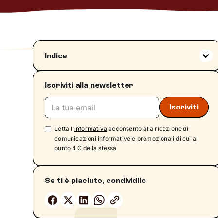
Indice
Che cos'è l'orticaria da stress
Iscriviti alla newsletter
Perché lo stress fa venire l'orticaria
Come si riconosce l’orticaria da stress:
sintomi e segnali
Dove compaiono i pomfi e come appaiono
Letta l'
informativa
acconsento alla ricezione di
Come distinguerla da un'allergia
comunicazioni informative e promozionali di cui al
punto 4.C della stessa
Il circolo vizioso tra stress, prurito e ansia
Cosa fare subito per trovare sollievo
Se ti è piaciuto, condividilo
Come si cura l'orticaria da stress
Gestire lo stress per prevenire le ricadute
Come la terapia psicologica può aiutare