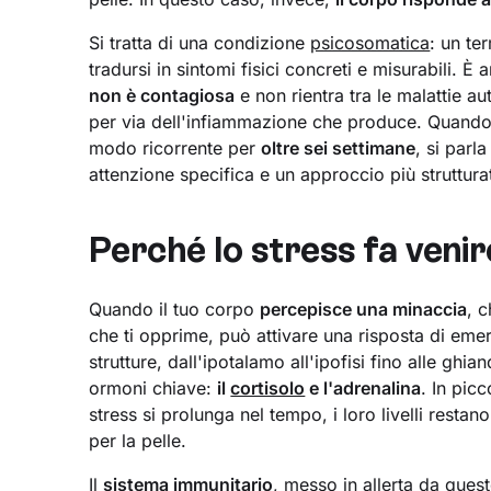
Si tratta di una condizione
psicosomatica
: un te
tradursi in sintomi fisici concreti e misurabili. 
non è contagiosa
e non rientra tra le malattie 
per via dell'infiammazione che produce. Quando i 
modo ricorrente per
oltre sei settimane
, si parl
attenzione specifica e un approccio più struttura
Perché lo stress fa venire
Quando il tuo corpo
percepisce una minaccia
, 
che ti opprime, può attivare una risposta di emer
strutture, dall'ipotalamo all'ipofisi fino alle ghi
ormoni chiave:
il
cortisolo
e l'adrenalina
. In pic
stress si prolunga nel tempo, i loro livelli restan
per la pelle.
Il
sistema immunitario
, messo in allerta da ques