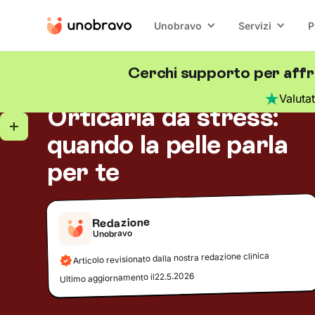
Unobravo
Servizi
P
Cerchi supporto per affro
Ansia
5
minuti di lettura
Blog
/
Valuta
Orticaria da stress:
quando la pelle parla
per te
Redazione
Unobravo
Articolo revisionato dalla nostra redazione clinica
22.5.2026
Ultimo aggiornamento il