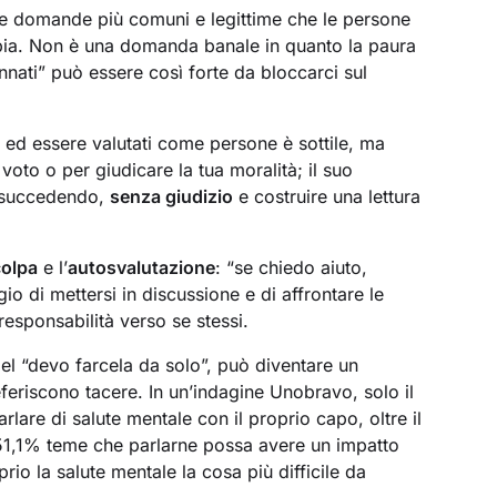
le domande più comuni e legittime che le persone
pia. Non è una domanda banale in quanto la paura
dannati” può essere così forte da bloccarci sul
o ed essere valutati come persone è sottile, ma
voto o per giudicare la tua moralità; il suo
a succedendo,
senza giudizio
e costruire una lettura
colpa
e l’
autosvalutazione
: “se chiedo aiuto,
gio di mettersi in discussione e di affrontare le
responsabilità verso se stessi.
el “devo farcela da solo”, può diventare un
eriscono tacere. In un’indagine Unobravo, solo il
rlare di salute mentale con il proprio capo, oltre il
 51,1% teme che parlarne possa avere un impatto
prio la salute mentale la cosa più difficile da