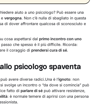
 chiedere aiuto a uno psicologo? Può essere una
e
vergogna
. Non c’è nulla di sbagliato in questa
sa di dover affrontare qualcosa di sconosciuto e
su cosa aspettarsi dal
primo incontro con uno
o passo che spesso è il più difficile. Ricorda:
vere il coraggio di
prendersi cura di sé
.
dallo psicologo spaventa
 può avere diverse radici.Una è l’
ignoto
: non
si svolge un incontro o “da dove si comincia” può
lice fatto di
parlare di sé
può attivare resistenze,
ilità
: è normale temere di aprirsi con una persona
ssionista.