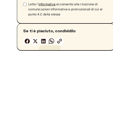
Cosa succede nella prima seduta
Letta l'
informativa
acconsento alla ricezione di
Cosa puoi aspettarti
comunicazioni informative e promozionali di cui al
punto 4.C della stessa
Tutela della privacy e segreto professionale
Come iniziare quando non sappiamo cosa
dire
Se ti è piaciuto, condividilo
Emozioni forti e sicurezza in seduta
Come capire se potrebbe servirti un supporto
Come trovare uno psicologo che ti capisca
davvero
Un nuovo inizio, con i tuoi tempi