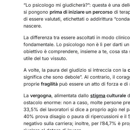
“Lo psicologo mi giudicherà?”: questa è una del
si pongono
prima di iniziare un percorso
di tera
di essere valutati, etichettati o addirittura “con
nascere.
La differenza tra essere ascoltati in modo clinic
fondamentale. Lo psicologo non è lì per darti un 
obiettivo è comprendere, insieme a te, cosa st
utile del tuo vissuto.
A volte, la paura del giudizio si intreccia con la
significa che sono debole”. Al contrario, il corag
proprie
fragilità
può essere un atto di forza e di 
La
vergogna
, alimentata dallo
stigma
culturale
d
ostacolo enorme: non a caso, molte persone pref
33,5% dei lavoratori si dice a proprio agio nel pa
40% prova disagio o paura di ripercussioni e il
negativo sulla carriera; inoltre, per l’84,7% è pro