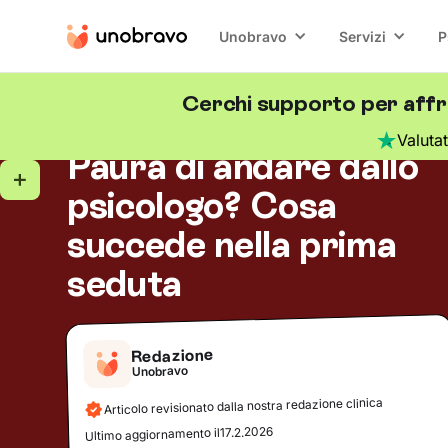
Unobravo
Servizi
P
Cerchi supporto per affro
Ansia
5
minuti di lettura
Blog
/
Valuta
Paura di andare dallo
psicologo? Cosa
succede nella prima
seduta
Redazione
Unobravo
Articolo revisionato dalla nostra redazione clinica
17.2.2026
Ultimo aggiornamento il