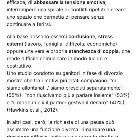
efficace, di
abbassare la tensione emotiva
,
interrompere una spirale di conflitti ripetuti e creare
uno spazio che permetta di pensare senza
continuare a ferirsi.
Alla base possono esserci
confusione
,
stress
esterni
(lavoro, famiglia, difficoltà economiche)
oppure una vera e propria
stanchezza di coppia
, che
rende difficile comunicare in modo lucido e
costruttivo.
Uno studio condotto su genitori in fase di divorzio
mostra che tra i motivi più citati compaiono: “ci
siamo allontanati / siamo cresciuti separatamente”
(55%), “non riuscivamo più a parlare insieme” (53%)
e “il modo in cui il partner gestiva il denaro” (40%)
(Hawkins et al., 2012).
In altri casi, però, la richiesta di una pausa può
assumere una funzione diversa:
rimandare una
decisione difficile
, evitare un confronto diretto o