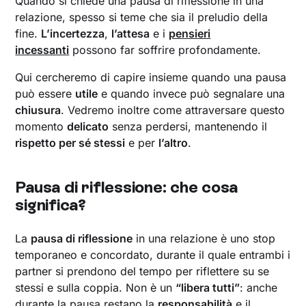
Quando si chiede una pausa di riflessione in una
relazione, spesso si teme che sia il preludio della
fine.
L’incertezza
,
l’attesa
e i
pensieri
incessanti
possono far soffrire profondamente.
Qui cercheremo di capire insieme quando una pausa
può essere
utile
e quando invece può segnalare una
chiusura
. Vedremo inoltre come attraversare questo
momento
delicato
senza perdersi, mantenendo il
rispetto per sé stessi
e per
l’altro
.
Pausa di riflessione: che cosa
significa?
La
pausa di riflessione
in una relazione è uno stop
temporaneo e concordato, durante il quale entrambi i
partner si prendono del tempo per riflettere su se
stessi e sulla coppia. Non è un
“libera tutti”
: anche
durante la pausa restano la
responsabilità
e il