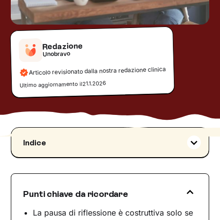
Redazione
Unobravo
Articolo revisionato dalla nostra redazione clinica
21.1.2026
Ultimo aggiornamento il
Indice
Pausa di riflessione: che cosa significa?
Le motivazioni più frequenti
Quando prendersi una pausa aiuta?
Punti chiave da ricordare
Il senso dello "stare lontani"
La pausa di riflessione è costruttiva solo se
Regole e confini: parlarne prima di fermarsi