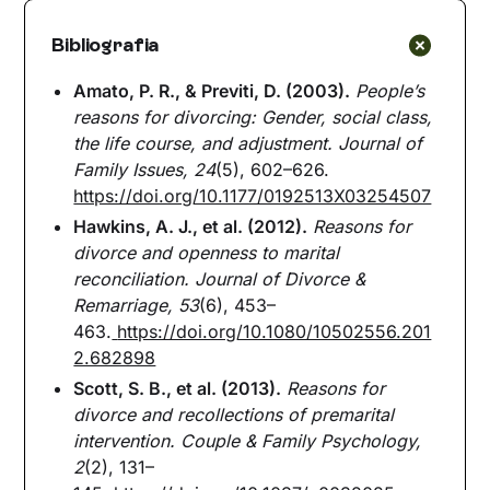
Bibliografia
Amato, P. R., & Previti, D. (2003).
People’s
reasons for divorcing: Gender, social class,
the life course, and adjustment.
Journal of
Family Issues, 24
(5), 602–626.
https://doi.org/10.1177/0192513X03254507
Hawkins, A. J., et al. (2012).
Reasons for
divorce and openness to marital
reconciliation.
Journal of Divorce &
Remarriage, 53
(6), 453–
463.
https://doi.org/10.1080/10502556.201
2.682898
Scott, S. B., et al. (2013).
Reasons for
divorce and recollections of premarital
intervention.
Couple & Family Psychology,
2
(2), 131–