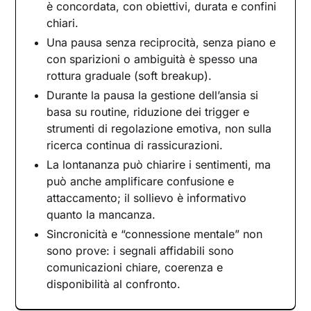
è concordata, con obiettivi, durata e confini
Ansia, pensieri ricorrenti e paura
chiari.
dell’abbandono
Una pausa senza reciprocità, senza piano e
Una guida per orientarsi
con sparizioni o ambiguità è spesso una
E se la pausa non fosse abbastanza?
rottura graduale (soft breakup).
Ricominciare da te, qualunque sia la scelta
Durante la pausa la gestione dell’ansia si
basa su routine, riduzione dei trigger e
strumenti di regolazione emotiva, non sulla
ricerca continua di rassicurazioni.
La lontananza può chiarire i sentimenti, ma
può anche amplificare confusione e
attaccamento; il sollievo è informativo
quanto la mancanza.
Sincronicità e “connessione mentale” non
sono prove: i segnali affidabili sono
comunicazioni chiare, coerenza e
disponibilità al confronto.