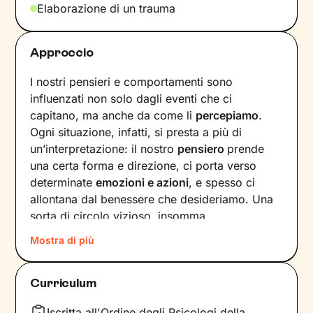
Elaborazione di un trauma
Approccio
I nostri pensieri e comportamenti sono
influenzati non solo dagli eventi che ci
capitano, ma anche da come li
percepiamo
.
Ogni situazione, infatti, si presta a più di
un’interpretazione: il nostro
pensiero
prende
una certa forma e direzione, ci porta verso
determinate
emozioni e azioni
, e spesso ci
allontana dal benessere che desideriamo. Una
sorta di circolo vizioso, insomma.
Mostra di più
Si può interrompere questo circuito,
innescando un
cambiamento che porti a una
maggiore serenità
? Certo che sì, andando a
Curriculum
intervenire proprio sui pensieri e i
comportamenti che lo generano.
Iscritta all'Ordine degli Psicologi della