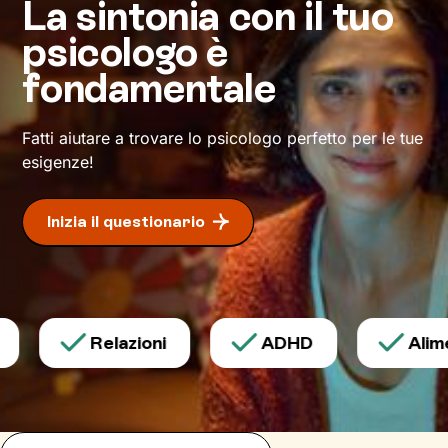
La sintonia con il tuo
psicologo è
fondamentale
Fatti aiutare a trovare lo psicologo perfetto per le tue
esigenze!
Inizia il questionario
Relazioni
ADHD
Alimen