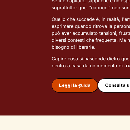
Se ti è capitato, sappi che è un'es
soprattutto: quei "capricci" non sono
Quello che succede è, in realtà, l'
esprimere quando ritrova la persona 
può aver accumulato tensioni, frustr
diversi contesti che frequenta. Ma 
bisogno di liberarle.
Capire cosa si nasconde dietro ques
rientro a casa da un momento di
fr
Leggi la guida
Consulta u