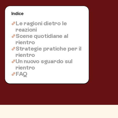
Indice
Le ragioni dietro le
reazioni
Scene quotidiane al
rientro
Strategie pratiche per il
rientro
Un nuovo sguardo sul
rientro
FAQ