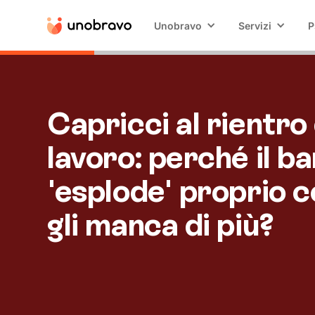
Unobravo
Servizi
P
Capricci al rientro
lavoro: perché il b
'esplode' proprio c
gli manca di più?