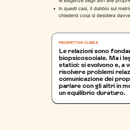
le esigenze degli altri alle propri
In questi casi, il dubbio sul mat
chiedersi cosa si desidera davvero
PROSPETTIVA CLINICA
Le relazioni sono fondam
biopsicosociale. Ma i l
statici: si evolvono e, a 
risolvere problemi relaz
comunicazione dei propr
parlare con gli altri in
un equilibrio duraturo.