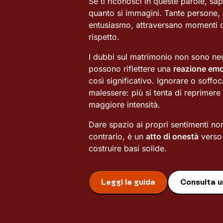
Se ti riconosci in queste parole, sa
quanto si immagini. Tante persone,
entusiasmo, attraversano momenti 
rispetto.
I dubbi sul matrimonio non sono n
possono riflettere una
reazione emo
così significativo. Ignorare o soffoc
malessere: più si tenta di reprimere
maggiore intensità.
Dare spazio ai propri sentimenti non 
contrario, è un
atto di onestà
verso 
costruire basi solide.
Leggi la guida
Consulta u