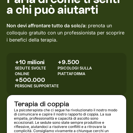
a chi può aiutarti
Non devi affrontare tutto da solo/a:
prenota un
colloquio gratuito con un professionista per scoprire
i benefici della terapia.
+10 milioni
+9.500
SEDUTE SVOLTE
PSICOLOGI SULLA
ONLINE
PIATTAFORMA
+500.000
PERSONE SUPPORTATE
Terapia di coppia
La psicoterapista che ci segue ha rivoluzionato il nostro modo
di comunicare e capire il nostro rapporto di coppia. La sua
empatia, professionalità e capacità di ascolto sono
eccezionali. Le sedute sono state sempre produttive e
riflessive, aiutandoci a risolvere conflitti e a ritrovare la
complicità. Consigliamo vivamente a chiunque cerchi un