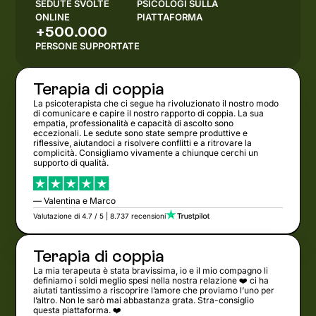
SEDUTE SVOLTE
PSICOLOGI SULLA
ONLINE
PIATTAFORMA
+500.000
PERSONE SUPPORTATE
Terapia di coppia
La psicoterapista che ci segue ha rivoluzionato il nostro modo
di comunicare e capire il nostro rapporto di coppia. La sua
empatia, professionalità e capacità di ascolto sono
eccezionali. Le sedute sono state sempre produttive e
riflessive, aiutandoci a risolvere conflitti e a ritrovare la
complicità. Consigliamo vivamente a chiunque cerchi un
supporto di qualità.
— Valentina e Marco
Valutazione di 4.7 / 5 | 8.737 recensioni
Terapia di coppia
La mia terapeuta è stata bravissima, io e il mio compagno li
definiamo i soldi meglio spesi nella nostra relazione ❤️ ci ha
aiutati tantissimo a riscoprire l’amore che proviamo l’uno per
l’altro. Non le sarò mai abbastanza grata. Stra-consiglio
questa piattaforma. ❤️