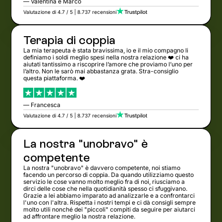
— Valentina e Marco
Valutazione di 4.7 / 5 | 8.737 recensioni
Terapia di coppia
La mia terapeuta è stata bravissima, io e il mio compagno li
definiamo i soldi meglio spesi nella nostra relazione ❤️ ci ha
aiutati tantissimo a riscoprire l’amore che proviamo l’uno per
l’altro. Non le sarò mai abbastanza grata. Stra-consiglio
questa piattaforma. ❤️
— Francesca
Valutazione di 4.7 / 5 | 8.737 recensioni
La nostra "unobravo" è
competente
La nostra "unobravo" è davvero competente, noi stiamo
facendo un percorso di coppia. Da quando utilizziamo questo
servizio le cose vanno molto meglio fra di noi, riusciamo a
dirci delle cose che nella quotidianità spesso ci sfuggivano.
Grazie a lei abbiamo imparato ad analizzarle e a confrontarci
l'uno con l'altra. Rispetta i nostri tempi e ci dà consigli sempre
molto utili nonché dei "piccoli" compiti da seguire per aiutarci
ad affrontare meglio la nostra relazione.