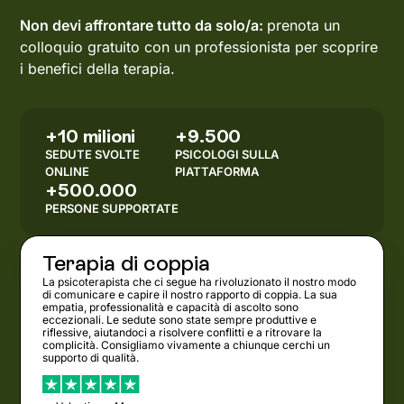
Non devi affrontare tutto da solo/a:
prenota un
colloquio gratuito con un professionista per scoprire
i benefici della terapia.
+10 milioni
+9.500
SEDUTE SVOLTE
PSICOLOGI SULLA
ONLINE
PIATTAFORMA
+500.000
PERSONE SUPPORTATE
Terapia di coppia
La psicoterapista che ci segue ha rivoluzionato il nostro modo
di comunicare e capire il nostro rapporto di coppia. La sua
empatia, professionalità e capacità di ascolto sono
eccezionali. Le sedute sono state sempre produttive e
riflessive, aiutandoci a risolvere conflitti e a ritrovare la
complicità. Consigliamo vivamente a chiunque cerchi un
supporto di qualità.