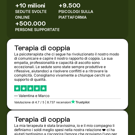
+10 milioni
+9.500
SEDUTE SVOLTE
PSICOLOGI SULLA
ONLINE
PIATTAFORMA
+500.000
PERSONE SUPPORTATE
Terapia di coppia
La psicoterapista che ci segue ha rivoluzionato il nostro modo
di comunicare e capire il nostro rapporto di coppia. La sua
empatia, professionalità e capacità di ascolto sono
eccezionali. Le sedute sono state sempre produttive e
riflessive, aiutandoci a risolvere conflitti e a ritrovare la
complicità. Consigliamo vivamente a chiunque cerchi un
supporto di qualità.
— Valentina e Marco
Valutazione di 4.7 / 5 | 8.737 recensioni
Terapia di coppia
La mia terapeuta è stata bravissima, io e il mio compagno li
definiamo i soldi meglio spesi nella nostra relazione ❤️ ci ha
aiutati tantissimo a riscoprire l’amore che proviamo l’uno per