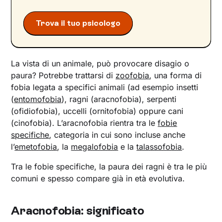
CBT ed esposizione graduata
Trova il tuo psicologo
Inizia un percorso per affrontare la paura dei
ragni con Unobravo
La vista di un animale, può provocare disagio o
paura? Potrebbe trattarsi di
zoofobia
, una forma di
fobia legata a specifici animali (ad esempio insetti
(
entomofobia
), ragni (aracnofobia), serpenti
(ofidiofobia), uccelli (ornitofobia) oppure cani
(cinofobia). L’aracnofobia rientra tra le
fobie
specifiche
, categoria in cui sono incluse anche
l’
emetofobia
, la
megalofobia
e la
talassofobia
.
Tra le fobie specifiche, la paura dei ragni è tra le più
comuni e spesso compare già in età evolutiva.
Aracnofobia: significato