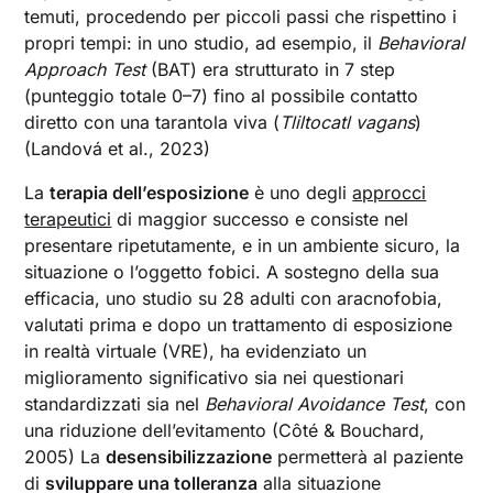
temuti, procedendo per piccoli passi che rispettino i
propri tempi: in uno studio, ad esempio, il
Behavioral
Approach Test
(BAT) era strutturato in 7 step
(punteggio totale 0–7) fino al possibile contatto
diretto con una tarantola viva (
Tliltocatl vagans
)
(Landová et al., 2023)
La
terapia dell’esposizione
è uno degli
approcci
terapeutici
di maggior successo e consiste nel
presentare ripetutamente, e in un ambiente sicuro, la
situazione o l’oggetto fobici. A sostegno della sua
efficacia, uno studio su 28 adulti con aracnofobia,
valutati prima e dopo un trattamento di esposizione
in realtà virtuale (VRE), ha evidenziato un
miglioramento significativo sia nei questionari
standardizzati sia nel
Behavioral Avoidance Test
, con
una riduzione dell’evitamento (Côté & Bouchard,
2005) La
desensibilizzazione
permetterà al paziente
di
sviluppare una tolleranza
alla situazione