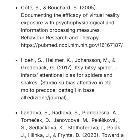
Côté, S., & Bouchard, S. (2005).
Documenting the efficacy of virtual reality
exposure with psychophysiological and
information processing measures.
Behaviour Research and Therapy.
https://pubmed.ncbi.nlm.nih.gov/16167187/
Hoehl, S., Hellmer, K., Johansson, M., &
Gredebäck, G. (2017). Itsy bitsy spider…:
Infants’ attentional bias for spiders and
snakes. (Studio su bias attentivo in età
molto precoce; dettagli in base
all’edizione/journal).
Landová, E., Rádlová, S., Pidnebesna, A.,
Tomeček, D., Janovcová, M., Peléšková,
Š., Sedláčková, K., Štolhoferová, I., Polák,
J., Hlinka, J., & Frynta, D. (2023). Toward a