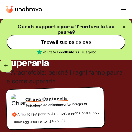
Cerchi supporto per affrontare le tue
paure?
Fobie
Blog
/
5
minuti di lettura
Aracnofobia: perché i
Trova il tuo psicologo
ragni fanno paura e come
Valutato
Eccellente
su
Trustpilot
superarla
Chiara Cantarella
Psicologa ad orientamento Integrato
Articolo revisionato dalla nostra redazione clinica
24.2.2026
Ultimo aggiornamento il