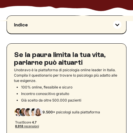
Indice
Aracnofobia: significato
Paura dei ragni: significato e cause psicologiche
dell’aracnofobia
Se la paura limita la tua vita,
L’aracnofobia è genetica?
parlarne può aituarti
Quante persone soffrono di aracnofobia?
Unobravo è la piattaforma di psicologia online leader in Italia.
Aracnofobia: i sintomi
Compila il questionario per trovare lo psicologo più adatto alle
tue esigenze.
Diagnosi: criteri DSM-5-TR per la fobia
100% online, flessibile e sicuro
specifica (applicati all’aracnofobia)
Incontro conoscitivo gratuito
Aracnofobia e sessualità
Già scelto da oltre 500.000 pazienti
La paura dei ragni nei bambini
9.500+
psicologi sulla piattaforma
Curare l’aracnofobia: la terapia psicologica per
l’aracnofobia
Terapia di esposizione e desensibilizzazione