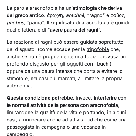
La parola aracnofobia ha un’
etimologia che deriva
dal greco antico
: ἀράχνη,
aráchnē
, “ragno” e φόβος,
phóbos
, “paura”. Il significato di aracnofobia è quindi
quello letterale di “
avere paura dei ragni
”.
La reazione ai ragni può essere guidata soprattutto
dal disgusto (come accade per la
tripofobia
che,
anche se non è propriamente una fobia, provoca un
profondo disgusto per gli oggetti con i buchi)
oppure da una paura intensa che porta a evitare lo
stimolo e, nei casi più marcati, a limitare la propria
autonomia.
Questa condizione potrebbe
, invece,
interferire con
le normali attività della persona con aracnofobia
,
limitandone la qualità della vita e portando, in alcuni
casi, a rinunciare anche ad attività ludiche come una
passeggiata in campagna o una vacanza in
campeggio.