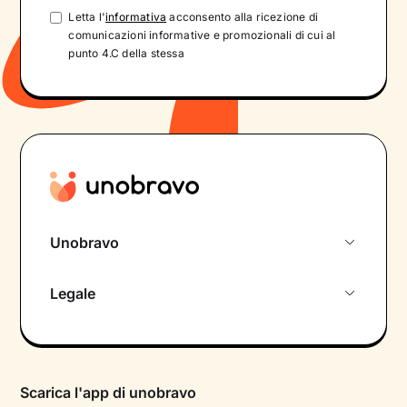
Letta l'
informativa
acconsento alla ricezione di
comunicazioni informative e promozionali di cui al
punto 4.C della stessa
Unobravo
Chi siamo
Legale
Colloquio conoscitivo gratuito
Informativa privacy calendario
Psicologo in chat
Informativa privacy paziente
Psicologi per aree di intervento
Scarica l'app di unobravo
Termini e condizioni