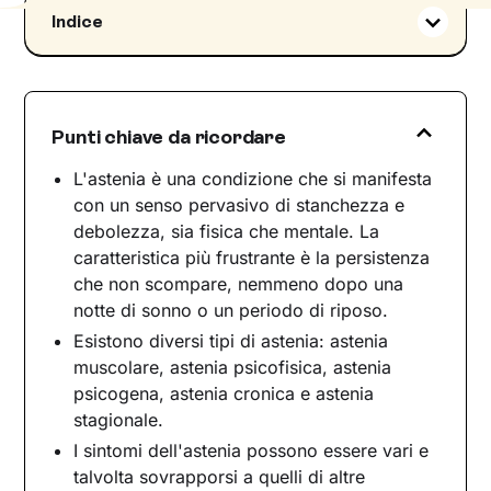
Indice
Le diverse forme dell'astenia
Astenia: sintomi e segnali per riconoscerla
Le possibili cause dell'astenia
Punti chiave da ricordare
Cura e rimedi per ritrovare le energie
L'astenia è una condizione che si manifesta
Astenia: a chi rivolgersi?
con un senso pervasivo di stanchezza e
debolezza, sia fisica che mentale. La
caratteristica più frustrante è la persistenza
che non scompare, nemmeno dopo una
notte di sonno o un periodo di riposo.
Esistono diversi tipi di astenia: astenia
muscolare, astenia psicofisica, astenia
psicogena, astenia cronica e astenia
stagionale.
I sintomi dell'astenia possono essere vari e
talvolta sovrapporsi a quelli di altre