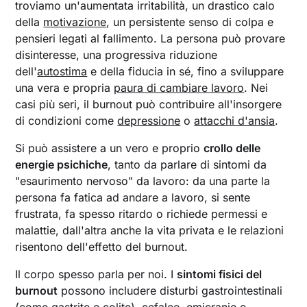
troviamo un'aumentata irritabilità, un drastico calo
della
motivazione
, un persistente senso di colpa e
pensieri legati al fallimento. La persona può provare
disinteresse, una progressiva riduzione
dell'
autostima
e della fiducia in sé, fino a sviluppare
una vera e propria
paura di cambiare lavoro
. Nei
casi più seri, il burnout può contribuire all'insorgere
di condizioni come
depressione
o
attacchi d'ansia
.
Si può assistere a un vero e proprio
crollo delle
energie psichiche
, tanto da parlare di sintomi da
"esaurimento nervoso" da lavoro: da una parte la
persona fa fatica ad andare a lavoro, si sente
frustrata, fa spesso ritardo o richiede permessi e
malattie, dall'altra anche la vita privata e le relazioni
risentono dell'effetto del burnout.
Il corpo spesso parla per noi. I
sintomi fisici del
burnout
possono includere disturbi gastrointestinali
(come gastrite e colite), cefalee, emicranie e