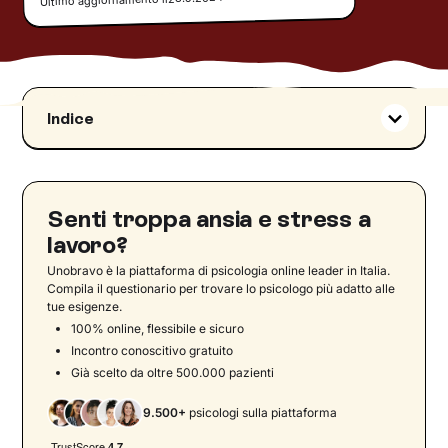
Ultimo aggiornamento il
Indice
Come promuovere il benessere mentale nella
propria azienda
Le testimonianze dei partner di Unobravo
Senti troppa ansia e stress a
Le radici del benessere: innovazione e crescita
lavoro?
Il contributo di Unobravo
Unobravo è la piattaforma di psicologia online leader in Italia.
Compila il questionario per trovare lo psicologo più adatto alle
tue esigenze.
100% online, flessibile e sicuro
Incontro conoscitivo gratuito
Già scelto da oltre 500.000 pazienti
9.500+
psicologi sulla piattaforma