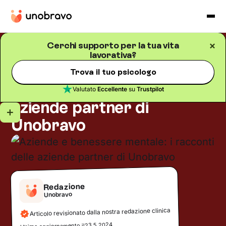
Cerchi supporto per la tua vita
lavorativa?
Lavoro
Blog
/
5
minuti di lettura
Aziende e benessere
Trova il tuo psicologo
mentale: i racconti delle
Valutato
Eccellente
su
Trustpilot
aziende partner di
Unobravo
Redazione
Unobravo
Articolo revisionato dalla nostra redazione clinica
23.5.2024