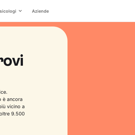
sicologi
Aziende
rovi
ice.
o è ancora
iù vicino a
 oltre 9.500