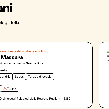
ani
logi della
selezionata dal nostro team clinico
 Massara
ad orientamento Gestaltico
vento
ocondria
Stress
Terapia di coppia
Coppie
l'Ordine degli Psicologi della Regione Puglia - n°5389