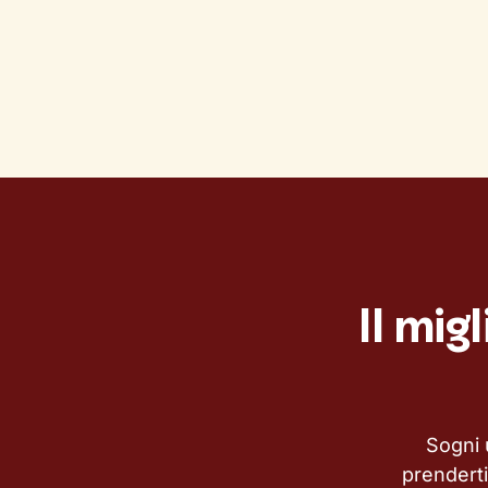
Il mig
Sogni 
prendert