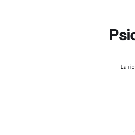
Psi
La ri