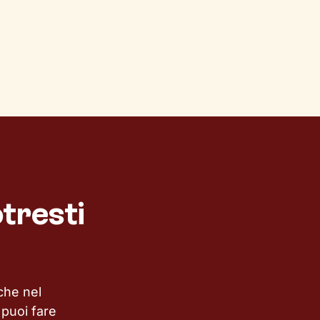
otresti
che nel
puoi fare