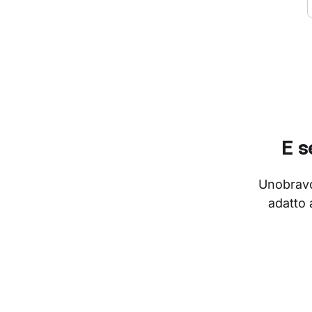
E s
Unobravo 
adatto a