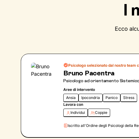
I 
Ecco alcu
Psicologo selezionato dal nostro team c
Bruno Pacentra
Psicologo ad orientamento Sistemico
Aree di intervento
Ansia
Ipocondria
Panico
Stress
Lavora con
Individui
Coppie
Iscritto all'Ordine degli Psicologi della 