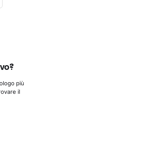
avo?
cologo più
rovare il