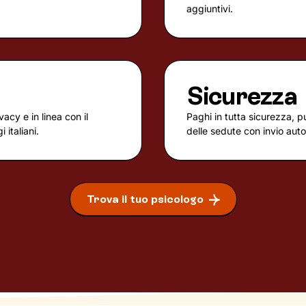
aggiuntivi.
Sicurezza
vacy e in linea con il
Paghi in tutta sicurezza, p
 italiani.
delle sedute con invio aut
Trova il tuo psicologo