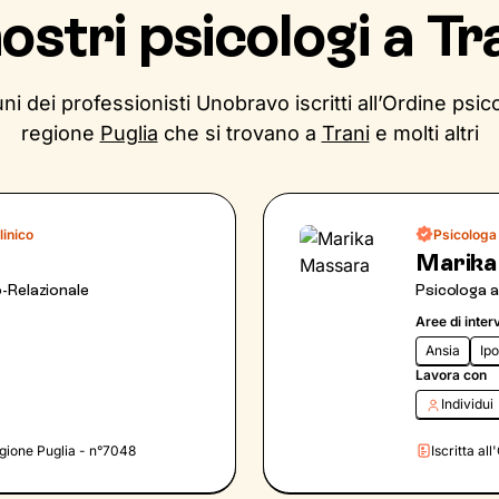
nostri psicologi a Tr
ni dei professionisti Unobravo iscritti all’Ordine psico
regione
Puglia
che si trovano a
Trani
e molti altri
linico
Psicologa 
Marika
-Relazionale
Psicologa 
Aree di inter
Ansia
Ip
Lavora con
Individui
Regione Puglia - n°7048
Iscritta al