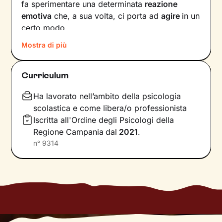
fa sperimentare una determinata
reazione
emotiva
che, a sua volta, ci porta ad
agire
in un
certo modo.
Mostra di più
Col passare del tempo possono crearsi circoli
virtuosi ma anche viziosi, che ci allontanano dal
benessere e dalla persona che vorremmo
Curriculum
essere. Questi circuiti si possono interrompere,
andando a
intervenire su pensieri e
Ha lavorato nell’ambito della psicologia
comportamenti
in modo da innescare un
scolastica e come libera/o professionista
cambiamento positivo.
Iscritta all'Ordine degli Psicologi della
Regione Campania
dal
2021
.
Nei nostri incontri andremo prima di tutto a
n°
9314
indagare quali siano gli elementi che
influenzano l’interpretazione degli eventi della
tua vita. Una volta acquisita questa
consapevolezza
, ci dedicheremo a un
potenziamento delle tue risorse interne
e
all’acquisizione di nuove abilità utili per