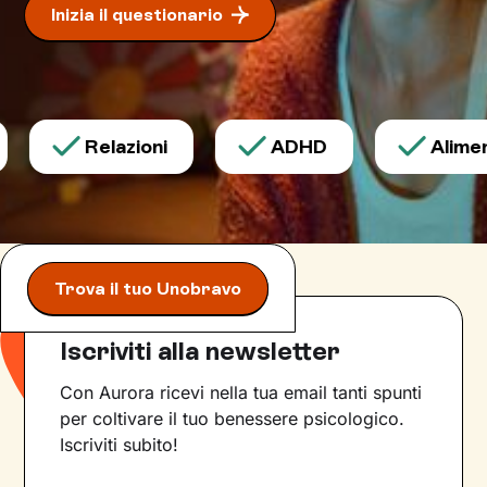
Inizia il questionario
Relazioni
ADHD
Aliment
Trova il tuo Unobravo
Iscriviti alla newsletter
Con Aurora ricevi nella tua email tanti spunti
per coltivare il tuo benessere psicologico.
Iscriviti subito!