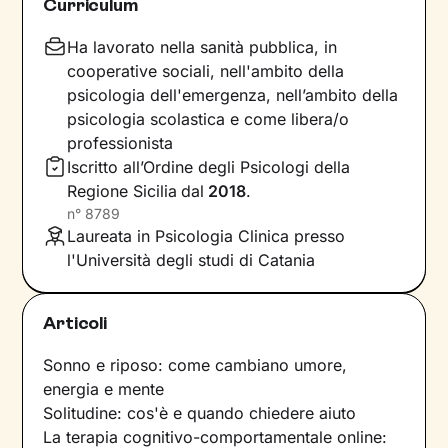
Curriculum
intervenire proprio sui pensieri e i
comportamenti che lo generano.
Ha lavorato nella sanità pubblica, in
cooperative sociali, nell'ambito della
Il mio compito sarà quello di accompagnarti in
psicologia dell'emergenza, nell’ambito della
questo processo, aiutandoti prima di tutto a
psicologia scolastica e come libera/o
diventare
consapevole di tutto quello
che
professionista
influenza l’interpretazione degli eventi della tua
Iscritto all’Ordine degli Psicologi della
vita. Ti insegnerò a
potenziare le tue risorse
,
Regione Sicilia
dal
2018
.
acquisire nuove abilità e raggiungere obiettivi
n°
8789
specifici, attraverso
esercizi e tecniche
in linea
Laureata in Psicologia Clinica presso
con i tuoi bisogni e valori.
l'Università degli studi di Catania
Immagina il percorso come una scalata in
montagna. Le tue
modalità di pensiero e azione
Articoli
sono gli strumenti necessari per salire in alta
quota. Io ti alleno ad affinarli, e resto al tuo
Sonno e riposo: come cambiano umore,
fianco durante l’arrampicata per
energia e mente
sostenerti
e
motivarti. Aggiungi una buona dose di
Solitudine: cos'è e quando chiedere aiuto
determinazione
La terapia cognitivo-comportamentale online:
per iniziare e portare a termine