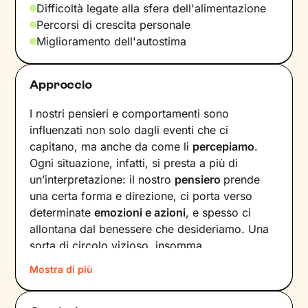
Difficoltà legate alla sfera dell'alimentazione
Percorsi di crescita personale
Miglioramento dell'autostima
Approccio
I nostri pensieri e comportamenti sono
influenzati non solo dagli eventi che ci
capitano, ma anche da come li
percepiamo
.
Ogni situazione, infatti, si presta a più di
un’interpretazione: il nostro
pensiero
prende
una certa forma e direzione, ci porta verso
determinate
emozioni e azioni
, e spesso ci
allontana dal benessere che desideriamo. Una
sorta di circolo vizioso, insomma.
Mostra di più
Si può interrompere questo circuito,
innescando un
cambiamento che porti a una
maggiore serenità
? Certo che sì, andando a