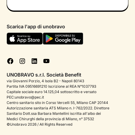
Colloquio conoscitivo gratuito
Informativa privacy calendario
Psicologo in chat
Informativa privacy paziente
Psicologi per aree di intervento
Scarica l'app di unobravo
Termini e condizioni
Aiuto urgente
Informativa Privacy
FAQ
Dichiarazione di Accessibilità
Blog
Cookie policy
Test psicologici
Gestisci cookie
UNOBRAVO s.r.l. Società Benefit
Podcast di psicologia
via Giovanni Porzio, 4 Isola B2 - Napoli 80143
Partita IVA 09516691210 Iscrizione al REA N°1037793
Corporate
Capitale sociale euro 14.125,04 sottoscritto e versato
PEC:unobravo@pec.it
Psicologo italiano all'estero
Centro sanitario sito in Corso Vercelli 55, Milano CAP 20144
Autorizzazione sanitaria ATS Milano n. I-762/2022. Direttore
Approfondimenti sulla salute mentale
Sanitario Dott.ssa Barbara Mantellini iscritta all'albo dei
Medici Chirurghi della provincia di Milano, n° 37532
Sala stampa
©Unobravo 2026 / All Rights Reserved
Bandi e premi