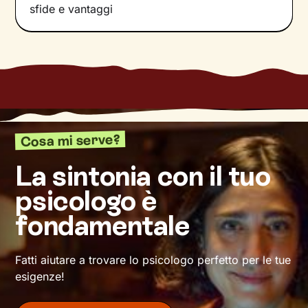
l’impresa, e arriverai alla tanto agognata vetta:
sfide e vantaggi
il tuo benessere.
Cosa mi serve?
La sintonia con il tuo
psicologo è
fondamentale
Fatti aiutare a trovare lo psicologo perfetto per le tue
esigenze!