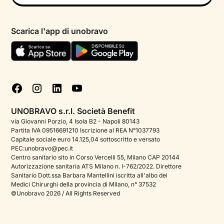
Psicologo in chat
Informativa privacy paziente
Psicologi per aree di intervento
Scarica l'app di unobravo
Termini e condizioni
Aiuto urgente
Informativa Privacy
FAQ
Dichiarazione di Accessibilità
Blog
Cookie policy
Test psicologici
Gestisci cookie
UNOBRAVO s.r.l. Società Benefit
Podcast di psicologia
via Giovanni Porzio, 4 Isola B2 - Napoli 80143
Partita IVA 09516691210 Iscrizione al REA N°1037793
Corporate
Capitale sociale euro 14.125,04 sottoscritto e versato
PEC:unobravo@pec.it
Psicologo italiano all'estero
Centro sanitario sito in Corso Vercelli 55, Milano CAP 20144
Autorizzazione sanitaria ATS Milano n. I-762/2022. Direttore
Approfondimenti sulla salute mentale
Sanitario Dott.ssa Barbara Mantellini iscritta all'albo dei
Medici Chirurghi della provincia di Milano, n° 37532
Sala stampa
©Unobravo 2026 / All Rights Reserved
Bandi e premi