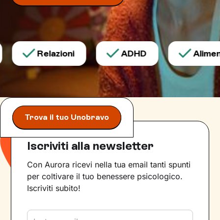
Relazioni
ADHD
Aliment
Trova il tuo Unobravo
Iscriviti alla newsletter
Con Aurora ricevi nella tua email tanti spunti
per coltivare il tuo benessere psicologico.
Iscriviti subito!