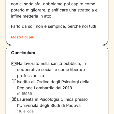
non ci soddisfa, dobbiamo poi capire come
poterlo migliorare, pianificare una strategia e
infine metterla in atto.
Farlo da soli non è semplice, perché noi tutti
siamo talmente
abituati a un certo tipo di
Mostra di più
dinamiche
– interne e relazionali – che non le
notiamo nemmeno. Ecco perché l’intervento di
un professionista risulta fondamentale.
Curriculum
La prima fase del nostro percorso insieme
Ha lavorato nella sanità pubblica, in
consisterà in una raccolta di informazioni che ci
cooperative sociali e come libera/o
porteranno a definire un
obiettivo condiviso
su
professionista
cui si focalizzerà il lavoro. Stabiliremo anche
Iscritta all'Ordine degli Psicologi della
tempistiche e frequenza
degli incontri e
Regione Lombardia
dal
2013
.
valuteremo passo dopo passo i risultati
n°
15939
raggiunti, aggiornando gli obiettivi di
Laureata in Psicologia Clinica presso
conseguenza.
l'Università degli Studi di Padova
110 e lode
Una seduta dopo l’altra, andremo ad
analizzare