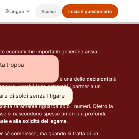
Lingua
Accedi
Inizia il questionario
ta troppa
ù di un atto burocratico, è una delle
decisioni più
ndere, perché lega entrambi i partner a un
he dura decenni.
re di soldi senza litigare
celta raramente riguarda solo i numeri. Dietro la
resse si nascondono spesso timori più profondi,
nale e alla solidità del legame
.
per sé complesso, ma quando si tratta di un