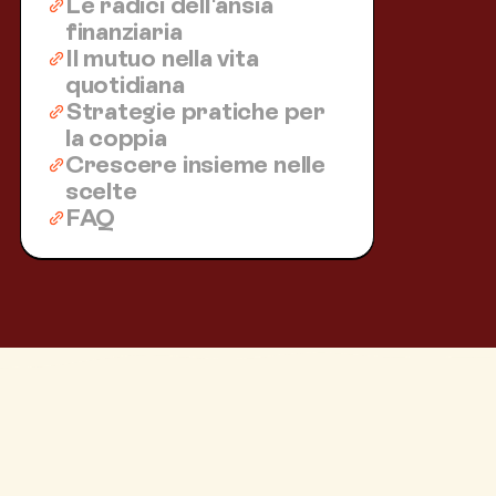
Le radici dell'ansia
finanziaria
Il mutuo nella vita
quotidiana
Strategie pratiche per
la coppia
Crescere insieme nelle
scelte
FAQ