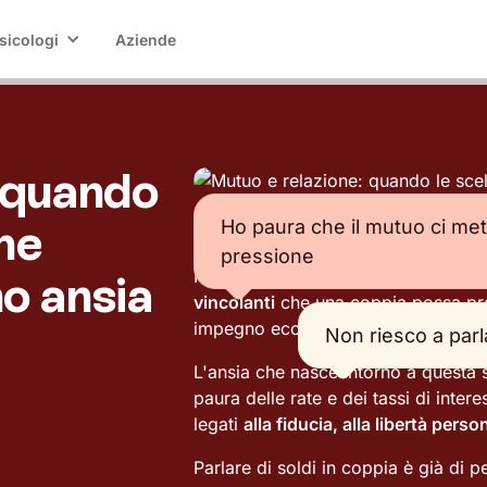
sicologi
Aziende
 quando
he
Ho paura che il mutuo ci met
pressione
Firmare un mutuo insieme è molto pi
o ansia
vincolanti
che una coppia possa pre
impegno economico e relazionale c
Non riesco a parla
L'ansia che nasce intorno a questa s
paura delle rate e dei tassi di inte
legati
alla fiducia, alla libertà perso
Parlare di soldi in coppia è già di 