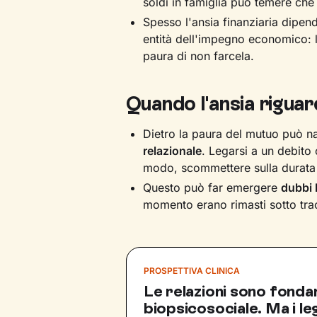
soldi in famiglia può temere che i
Spesso l'ansia finanziaria dipen
entità dell'impegno economico: l
paura di non farcela.
Quando l'ansia riguard
Dietro la paura del mutuo può 
relazionale
. Legarsi a un debito 
modo, scommettere sulla durata 
Questo può far emergere
dubbi 
momento erano rimasti sotto tra
PROSPETTIVA CLINICA
Le relazioni sono fondam
biopsicosociale. Ma i l