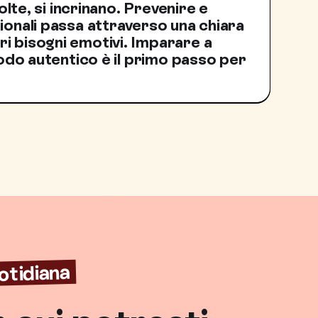
volte, si incrinano. Prevenire e
ionali passa attraverso una chiara
i bisogni emotivi. Imparare a
 modo autentico è il primo passo per
uotidiana