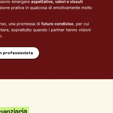
ossono emergere
aspettative, valori e vissuti
ione pratica in qualcosa di emotivamente molto
senso, una promessa di
futuro condiviso
, per cui
are, soprattutto quando i partner hanno visioni
o.
n professionista
inanziaria