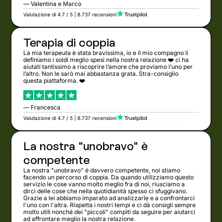
— Valentina e Marco
Valutazione di 4.7 / 5 | 8.737 recensioni
Terapia di coppia
La mia terapeuta è stata bravissima, io e il mio compagno li
definiamo i soldi meglio spesi nella nostra relazione ❤️ ci ha
aiutati tantissimo a riscoprire l’amore che proviamo l’uno per
l’altro. Non le sarò mai abbastanza grata. Stra-consiglio
questa piattaforma. ❤️
— Francesca
Valutazione di 4.7 / 5 | 8.737 recensioni
La nostra "unobravo" è
competente
La nostra "unobravo" è davvero competente, noi stiamo
facendo un percorso di coppia. Da quando utilizziamo questo
servizio le cose vanno molto meglio fra di noi, riusciamo a
dirci delle cose che nella quotidianità spesso ci sfuggivano.
Grazie a lei abbiamo imparato ad analizzarle e a confrontarci
l'uno con l'altra. Rispetta i nostri tempi e ci dà consigli sempre
molto utili nonché dei "piccoli" compiti da seguire per aiutarci
ad affrontare meglio la nostra relazione.