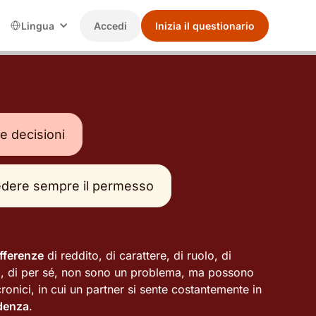
Lingua
Accedi
Inizia il questionario
e decisioni
edere sempre il permesso
ifferenze
di reddito, di carattere, di ruolo, di
tà, di per sé, non sono un problema, ma possono
ronici, in cui un partner si sente costantemente in
ndenza
.