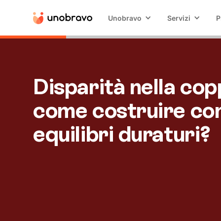
Unobravo
Servizi
P
Disparità nella cop
come costruire con
equilibri duraturi?