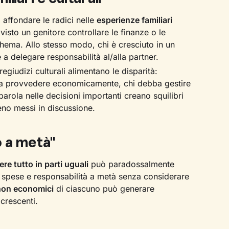
 affondare le radici nelle
esperienze familiari
 visto un genitore controllare le finanze o le
chema. Allo stesso modo, chi è cresciuto in un
a delegare responsabilità al/alla partner.
regiudizi culturali alimentano le disparità:
bba provvedere economicamente, chi debba gestire
 parola nelle decisioni importanti creano squilibri
o messi in discussione.
o a metà"
ere tutto in parti uguali
può paradossalmente
e spese e responsabilità a metà senza considerare
 non economici
di ciascuno può generare
 crescenti.