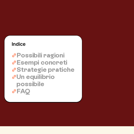
Indice
Possibili ragioni
Esempi concreti
Strategie pratiche
Un equilibrio
possibile
FAQ