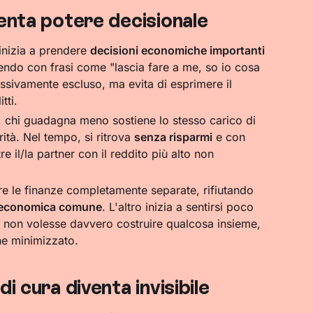
venta potere decisionale
inizia a prendere
decisioni economiche importanti
dendo con frasi come "lascia fare a me, so io cosa
essivamente escluso, ma evita di esprimere il
tti.
i, chi guadagna meno sostiene lo stesso carico di
rità. Nel tempo, si ritrova
senza risparmi
e con
e il/la partner con il reddito più alto non
re le finanze completamente separate, rifiutando
à economica comune
. L'altro inizia a sentirsi poco
r non volesse davvero costruire qualcosa insieme,
ne minimizzato.
i cura diventa invisibile