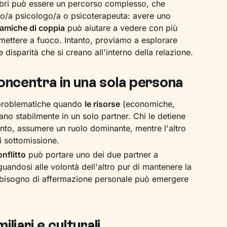
ibri può essere un percorso complesso, che
no/a psicologo/a o psicoterapeuta: avere uno
amiche di coppia
può aiutare a vedere con più
e mettere a fuoco. Intanto, proviamo a esplorare
e disparità che si creano all'interno della relazione.
concentra in una sola persona
 problematiche quando
le risorse
(economiche,
ano stabilmente in un solo partner. Chi le detiene
to, assumere un ruolo dominante, mentre l'altro
i sottomissione.
onflitto
può portare uno dei due partner a
guandosi alle volontà dell'altro pur di mantenere la
il bisogno di affermazione personale può emergere
iliari e culturali