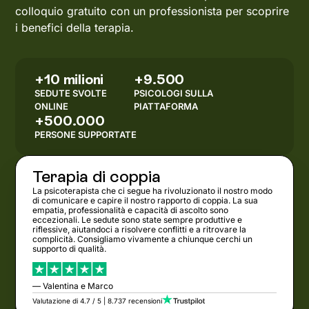
colloquio gratuito con un professionista per scoprire
i benefici della terapia.
+10 milioni
+9.500
SEDUTE SVOLTE
PSICOLOGI SULLA
ONLINE
PIATTAFORMA
+500.000
PERSONE SUPPORTATE
Terapia di coppia
La psicoterapista che ci segue ha rivoluzionato il nostro modo
di comunicare e capire il nostro rapporto di coppia. La sua
empatia, professionalità e capacità di ascolto sono
eccezionali. Le sedute sono state sempre produttive e
riflessive, aiutandoci a risolvere conflitti e a ritrovare la
complicità. Consigliamo vivamente a chiunque cerchi un
supporto di qualità.
— Valentina e Marco
Valutazione di 4.7 / 5 | 8.737 recensioni