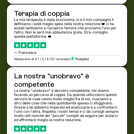
Terapia di coppia
La mia terapeuta è stata bravissima, io e il mio compagno li
definiamo i soldi meglio spesi nella nostra relazione ❤️ ci ha
aiutati tantissimo a riscoprire l’amore che proviamo l’uno per
l’altro. Non le sarò mai abbastanza grata. Stra-consiglio
questa piattaforma. ❤️
— Francesca
Valutazione di 4.7 / 5 | 8.737 recensioni
La nostra "unobravo" è
competente
La nostra "unobravo" è davvero competente, noi stiamo
facendo un percorso di coppia. Da quando utilizziamo questo
servizio le cose vanno molto meglio fra di noi, riusciamo a
dirci delle cose che nella quotidianità spesso ci sfuggivano.
Grazie a lei abbiamo imparato ad analizzarle e a confrontarci
l'uno con l'altra. Rispetta i nostri tempi e ci dà consigli sempre
molto utili nonché dei "piccoli" compiti da seguire per aiutarci
ad affrontare meglio la nostra relazione.