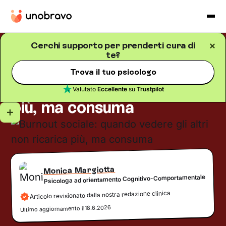
Cerchi supporto per prenderti cura di
te?
Salute mentale
Blog
/
5
minuti di lettura
Burnout sociale: quando
Trova il tuo psicologo
vedere gli altri non ricarica
Valutato
Eccellente
su
Trustpilot
più, ma consuma
Monica Margiotta
Psicologa ad orientamento Cognitivo-Comportamentale
Articolo revisionato dalla nostra redazione clinica
18.6.2026
Ultimo aggiornamento il