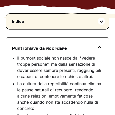
Indice
Che cos'è il burnout sociale
La differenza tra introversione, bisogno di
solitudine e burnout sociale
Punti chiave da ricordare
La cultura della disponibilità continua
Quando l'empatia diventa sovraccarico
Il burnout sociale non nasce dal "vedere
troppe persone", ma dalla sensazione di
People pleasing e paura di deludere
dover essere sempre presenti, raggiungibili
Quando il ritiro non è disamore, ma protezione
e capaci di contenere le richieste altrui.
Il corpo nel burnout sociale
La cultura della reperibilità continua elimina
Il senso di colpa del ritiro e le relazioni adulte
le pause naturali di recupero, rendendo
Come prevenire e affrontare il burnout sociale
alcune relazioni emotivamente faticose
anche quando non sta accadendo nulla di
concreto.