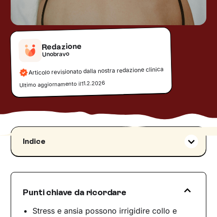
Redazione
Unobravo
Articolo revisionato dalla nostra redazione clinica
11.2.2026
Ultimo aggiornamento il
Indice
Perché stress e ansia irrigidiscono collo e spalle
Respiro corto e spalle rigide: cosa succede
davvero
Punti chiave da ricordare
I sintomi: come si presenta la tensione
muscolare
Stress e ansia possono irrigidire collo e