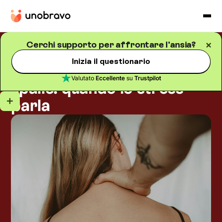
Cerchi supporto per affrontare l'ansia?
Ansia
Blog
/
5
minuti di lettura
Inizia il questionario
Tensione al collo e alle
Valutato
Eccellente
su
Trustpilot
spalle: quando lo stress
parla