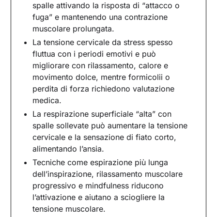
Stress o problema fisico? Come orientarsi senza
spalle attivando la risposta di “attacco o
paura
fuga” e mantenendo una contrazione
Postura e schermi: quando il corpo alimenta
muscolare prolungata.
l’ansia
La tensione cervicale da stress spesso
Come rilassare i muscoli del collo e delle spalle
fluttua con i periodi emotivi e può
migliorare con rilassamento, calore e
Tecniche di rilassamento che sciolgono
anche la mente
movimento dolce, mentre formicolii o
perdita di forza richiedono valutazione
Strategie e rimedi per stare meglio
medica.
Un nuovo inizio: quando chiedere aiuto fa la
La respirazione superficiale “alta” con
differenza
spalle sollevate può aumentare la tensione
cervicale e la sensazione di fiato corto,
alimentando l’ansia.
Tecniche come espirazione più lunga
dell’inspirazione, rilassamento muscolare
progressivo e mindfulness riducono
l’attivazione e aiutano a sciogliere la
tensione muscolare.