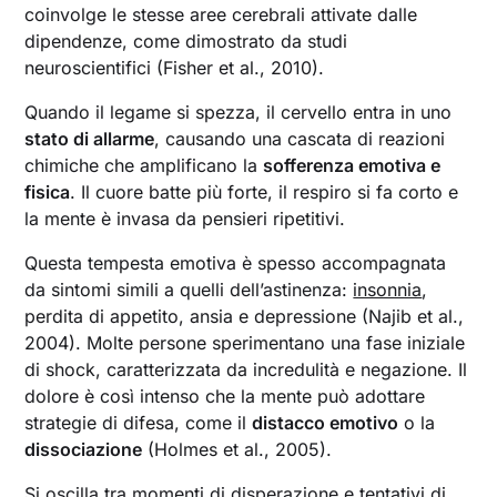
coinvolge le stesse aree cerebrali attivate dalle
dipendenze, come dimostrato da studi
neuroscientifici (Fisher et al., 2010).
Quando il legame si spezza, il cervello entra in uno
stato di allarme
, causando una cascata di reazioni
chimiche che amplificano la
sofferenza emotiva e
fisica
. Il cuore batte più forte, il respiro si fa corto e
la mente è invasa da pensieri ripetitivi.
Questa tempesta emotiva è spesso accompagnata
da sintomi simili a quelli dell’astinenza:
insonnia
,
perdita di appetito, ansia e depressione (Najib et al.,
2004). Molte persone sperimentano una fase iniziale
di shock, caratterizzata da incredulità e negazione. Il
dolore è così intenso che la mente può adottare
strategie di difesa, come il
distacco emotivo
o la
dissociazione
(Holmes et al., 2005).
Si oscilla tra momenti di disperazione e tentativi di