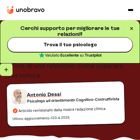
Cerchi supporto per migliorare le tue
relazioni?
Relazioni
Blog
/
5
minuti di lettura
Fine di una relazione: come
Trova il tuo psicologo
superare una rottura
Valutato
Eccellente
su
Trustpilot
Antonio Dessí
Psicologo ad orientamento Cognitivo-Costruttivista
Articolo revisionato dalla nostra redazione clinica
20.4.2025
Ultimo aggiornamento il