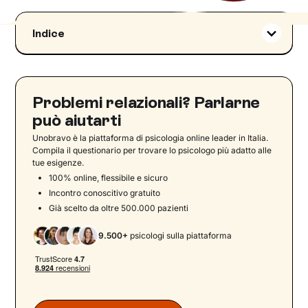
Indice
La fine di una storia come momento di crescita
personale
Cosa succede quando finisce una storia?
Problemi relazionali? Parlarne
Superare la fine di una relazione: il primo passo
può aiutarti
per andare avanti
Unobravo è la piattaforma di psicologia online leader in Italia.
Fine di una relazione: fasi ed emozioni
Compila il questionario per trovare lo psicologo più adatto alle
tue esigenze.
Come accettare la fine di una storia
100% online, flessibile e sicuro
Strategie per elaborare la sofferenza: come
Incontro conoscitivo gratuito
riprendersi da una rottura
Già scelto da oltre 500.000 pazienti
Il rischio di cadere in depressione
9.500+
psicologi sulla piattaforma
Quanto tempo serve per superare una rottura?
Come capire se hai superato la rottura?
Quando è il momento giusto per una nuova
relazione?