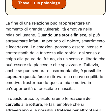
Chiedere aiuto dopo la fine di una storia
Trova il tuo psicologo
La fine di una relazione può rappresentare un
momento di grande vulnerabilità emotiva nelle
relazioni
umane.
Quando una storia finisce
, si può
attraversare infatti un periodo di dolore, smarrimento
e incertezza. Le emozioni possono essere intense e
contrastanti: dalla tristezza alla rabbia, dal senso di
colpa alla paura del futuro, da un senso di libertà che
può essere sia piacevole che spiazzante. Tuttavia,
anche se può sembrare insormontabile,
è possibile
superare questa fase
e ritrovare un nuovo equilibrio
emotivo, trasformando questo mix emotivo in
un'opportunità di crescita e rinascita.
In questo articolo, esploreremo le
reazioni del
cervello alla rottura
, le fasi emotive che si
attraversano e le possibili
strategie per affrontare il