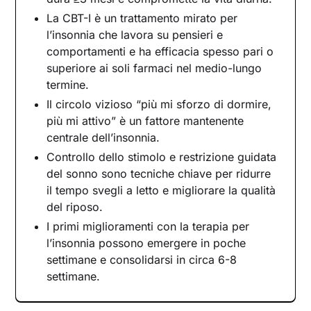
dopo passo
La CBT-I è un trattamento mirato per
Intenzione paradossale: ridurre la lotta col
l’insonnia che lavora su pensieri e
sonno
comportamenti e ha efficacia spesso pari o
Calmare ansia e pensieri notturni con la
superiore ai soli farmaci nel medio-lungo
psicoterapia
termine.
In quanto tempo si vedono i primi miglioramenti
Il circolo vizioso “più mi sforzo di dormire,
Ricominciare dal riposo
più mi attivo” è un fattore mantenente
centrale dell’insonnia.
Controllo dello stimolo e restrizione guidata
del sonno sono tecniche chiave per ridurre
il tempo svegli a letto e migliorare la qualità
del riposo.
I primi miglioramenti con la terapia per
l’insonnia possono emergere in poche
settimane e consolidarsi in circa 6-8
settimane.