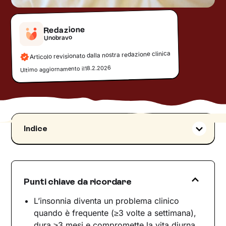
Redazione
Unobravo
Articolo revisionato dalla nostra redazione clinica
18.2.2026
Ultimo aggiornamento il
Indice
Quando il sonno manca e sembra di impazzire
I segnali psicologici dell’insonnia
Perché l’insonnia si mantiene nel tempo
Punti chiave da ricordare
Terapie per l’insonnia: quali percorsi esistono
L’insonnia diventa un problema clinico
La CBT-I: come funziona e per chi è indicata
quando è frequente (≥3 volte a settimana),
Tecniche pratiche per dormire meglio, passo
dura ≥3 mesi e compromette la vita diurna.