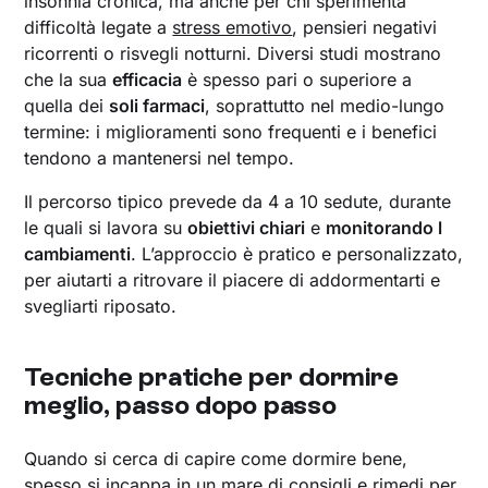
insonnia cronica, ma anche per chi sperimenta
difficoltà legate a
stress emotivo
, pensieri negativi
ricorrenti o risvegli notturni. Diversi studi mostrano
che la sua
efficacia
è spesso pari o superiore a
quella dei
soli farmaci
, soprattutto nel medio-lungo
termine: i miglioramenti sono frequenti e i benefici
tendono a mantenersi nel tempo.
Il percorso tipico prevede da 4 a 10 sedute, durante
le quali si lavora su
obiettivi chiari
e
monitorando l
cambiamenti
. L’approccio è pratico e personalizzato,
per aiutarti a ritrovare il piacere di addormentarti e
svegliarti riposato.
Tecniche pratiche per dormire
meglio, passo dopo passo
Quando si cerca di capire come dormire bene,
spesso si incappa in un mare di consigli e rimedi per