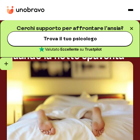
Cerchi supporto per affrontare l'ansia?
Ansia
Blog
/
5
minuti di lettura
Trova il tuo psicologo
Insonnia e psicoterapia:
Valutato
Eccellente
su
Trustpilot
quando la notte spaventa