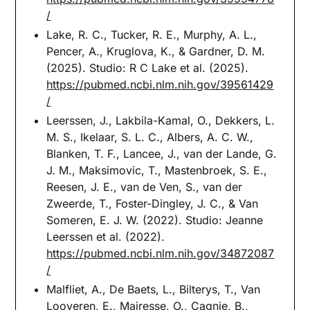
/
Lake, R. C., Tucker, R. E., Murphy, A. L.,
Pencer, A., Kruglova, K., & Gardner, D. M.
(2025). Studio: R C Lake et al. (2025).
https://pubmed.ncbi.nlm.nih.gov/39561429
/
Leerssen, J., Lakbila-Kamal, O., Dekkers, L.
M. S., Ikelaar, S. L. C., Albers, A. C. W.,
Blanken, T. F., Lancee, J., van der Lande, G.
J. M., Maksimovic, T., Mastenbroek, S. E.,
Reesen, J. E., van de Ven, S., van der
Zweerde, T., Foster-Dingley, J. C., & Van
Someren, E. J. W. (2022). Studio: Jeanne
Leerssen et al. (2022).
https://pubmed.ncbi.nlm.nih.gov/34872087
/
Malfliet, A., De Baets, L., Bilterys, T., Van
Looveren, E., Mairesse, O., Cagnie, B.,