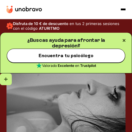
Disfruta de 10 € de descuento
en tus 2 primeras sesiones
con el código
ATURITMO
¿Buscas ayuda para afrontar la
depresión?
Depresión
Blog
/
Tiempo de lectura
5
min
Depresión reactiva: qué es,
Encuentra tu psicólogo
síntomas y tratamiento
Valorado
Excelente
en
Trustpilot