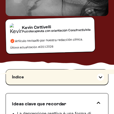
Kevin Cattivelli
Psicoterapeuta con orientación Constructivista
Artículo revisado por nuestra redacción clínica.
20.1.2026
Última actualización el
Índice
¿Qué es la depresión reactiva?
Reacciones al cambio
Riesgos de una percepción distorsionada del
Ideas clave que recordar
cambio
Mobbing y depresión reactiva
La depressione reattiva è una forma di