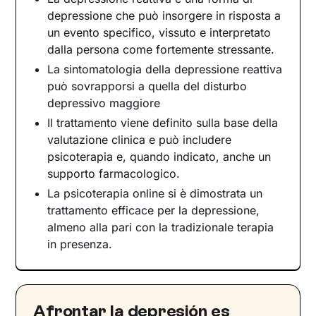
depressione che può insorgere in risposta a
Depresión reactiva: síntomas
un evento specifico, vissuto e interpretato
Depresión reactiva: síntomas físicos
dalla persona come fortemente stressante.
Depresión reactiva: síntomas emocionales
La sintomatologia della depressione reattiva
Depresión reactiva: síntomas cognitivos
può sovrapporsi a quella del disturbo
Depresión reactiva: síntomas de
depressivo maggiore
comportamiento
Il trattamento viene definito sulla base della
Causas y factores de riesgo de la depresión
valutazione clinica e può includere
reactiva
psicoterapia e, quando indicato, anche un
Factores de vulnerabilidad psicológica en la
supporto farmacologico.
depresión reactiva
La psicoterapia online si è dimostrata un
Marco diagnóstico de la depresión reactiva
trattamento efficace per la depressione,
Ansiedad y depresión reactiva
almeno alla pari con la tradizionale terapia
in presenza.
Duelo y depresión
¿Cuánto dura la depresión reactiva?
Estrategias de afrontamiento y prevención
Afrontar la depresión es
El tratamiento de la depresión reactiva