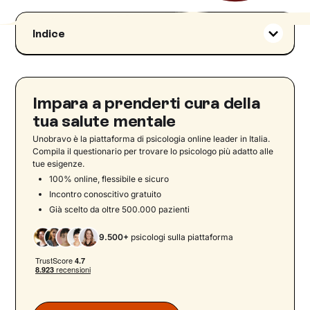
Indice
Che cos’è il transfert e cosa significa questo
termine
Il transfert in psicologia e psicoanalisi
Impara a prenderti cura della
Il transfert secondo Freud
tua salute mentale
Il transfert per i post freudiani e autori
Unobravo è la piattaforma di psicologia online leader in Italia.
contemporanei
Compila il questionario per trovare lo psicologo più adatto alle
tue esigenze.
Tipi di transfert
100% online, flessibile e sicuro
Transfert erotico
Incontro conoscitivo gratuito
Transfert Positivo
Già scelto da oltre 500.000 pazienti
Transfert Emotivo
9.500+
psicologi sulla piattaforma
Transfert nevrotico
Transfert negativo
Il transfert ha dei sintomi?
Come affrontare il transfert in terapia