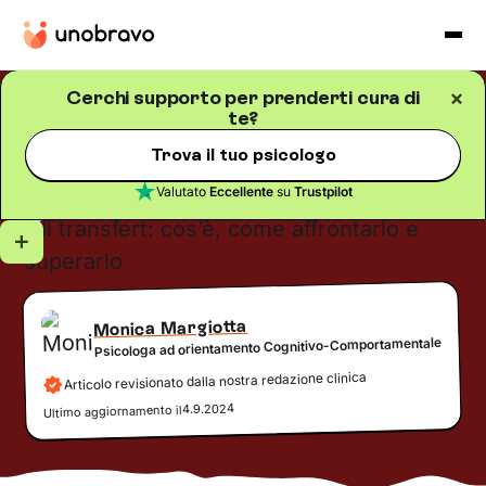
Cerchi supporto per prenderti cura di
te?
Salute mentale
Blog
/
5
minuti di lettura
Il transfert: cos’è, come
Trova il tuo psicologo
affrontarlo e superarlo
Valutato
Eccellente
su
Trustpilot
Monica Margiotta
Psicologa ad orientamento Cognitivo-Comportamentale
Articolo revisionato dalla nostra redazione clinica
4.9.2024
Ultimo aggiornamento il