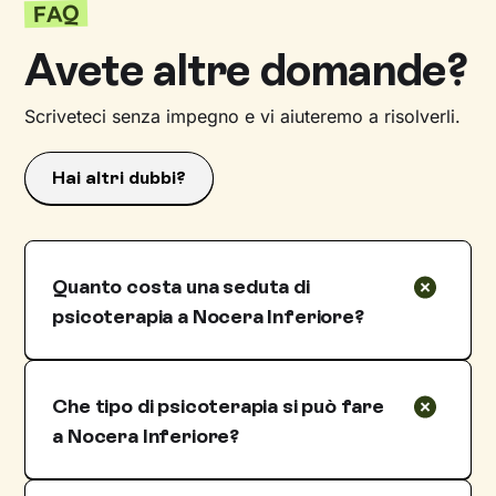
FAQ
Avete altre domande?
Scriveteci senza impegno e vi aiuteremo a risolverli.
Hai altri dubbi?
Quanto costa una seduta di
psicoterapia a Nocera Inferiore?
I costi delle sedute con psicologi e
psicoterapeuti a Nocera Inferiore sono molto
Che tipo di psicoterapia si può fare
variabili rispetto al fatto che si tratti di
prestazioni pubbliche o private. Nel caso delle
a Nocera Inferiore?
prestazioni pubbliche, un eventuale prezzo
Uno psicologo o una psicologa e
vantaggioso è ostacolato da tempi di attesa