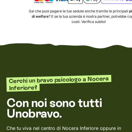
Sai che puoi pagare le tue sedute anche tramite le principali
p
di welfare
? E se la tua azienda è nostra partner, potrebbe copr
costi. Verifica subito!
Cerchi un bravo psicologo a Nocera
Inferiore?
Con noi sono tutti
Unobravo.
Che tu viva nel centro di Nocera Inferiore oppure in