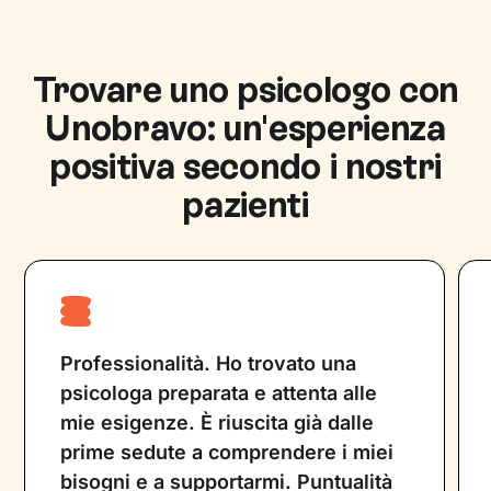
propria regione di appartenenza e può
svolgere diagnosi, interventi di
psicoeducazione e prevenzione e fornire
Trovare uno psicologo con
sostegno psicologico. Lo psicoterapeuta è
Unobravo: un'esperienza
uno psicologo o psichiatra che utilizza diverse
tecniche psicoterapeutiche su cui è
positiva secondo i nostri
specializzato, per fornire supporto
pazienti
psicologico. Entrambe le figure professionali
lavorano con l’obiettivo di migliorare la vita
del paziente e non possono prescrivere
farmaci.
Professionalità. Ho trovato una
psicologa preparata e attenta alle
mie esigenze. È riuscita già dalle
prime sedute a comprendere i miei
bisogni e a supportarmi. Puntualità