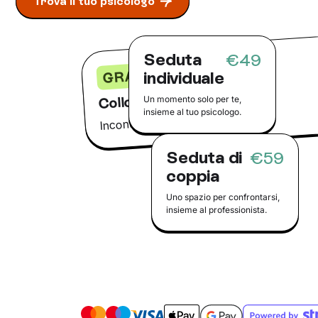
Trova il tuo psicologo
Seduta
€49
GRATIS
individuale
Colloquio conoscitivo
Un momento solo per te,
insieme al tuo psicologo.
Incontra il tuo psicologo online
Seduta di
€59
coppia
Uno spazio per confrontarsi,
insieme al professionista.