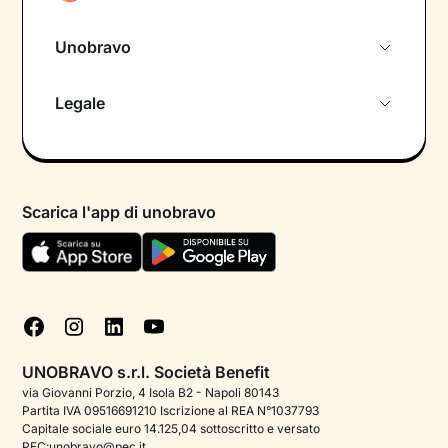
Unobravo
Chi siamo
Legale
Colloquio conoscitivo gratuito
Informativa privacy calendario
Psicologo in chat
Informativa privacy paziente
Psicologi per aree di intervento
Scarica l'app di unobravo
Termini e condizioni
Aiuto urgente
Informativa Privacy
FAQ
Dichiarazione di Accessibilità
Blog
Cookie policy
Test psicologici
Gestisci cookie
UNOBRAVO s.r.l. Società Benefit
Podcast di psicologia
via Giovanni Porzio, 4 Isola B2 - Napoli 80143
Partita IVA 09516691210 Iscrizione al REA N°1037793
Corporate
Capitale sociale euro 14.125,04 sottoscritto e versato
PEC:unobravo@pec.it