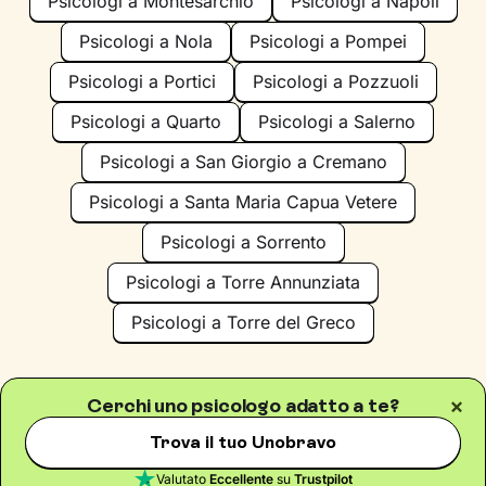
Psicologi a Montesarchio
Psicologi a Napoli
Psicologi a Nola
Psicologi a Pompei
Psicologi a Portici
Psicologi a Pozzuoli
Psicologi a Quarto
Psicologi a Salerno
Psicologi a San Giorgio a Cremano
Psicologi a Santa Maria Capua Vetere
Psicologi a Sorrento
Psicologi a Torre Annunziata
Psicologi a Torre del Greco
Cerchi uno psicologo adatto a te?
Trova il tuo Unobravo
Iscriviti alla newsletter
Valutato
Eccellente
su
Trustpilot