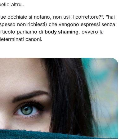
llo altrui.
e occhiaie si notano, non usi il correttore?”, “hai
spesso non richiesti) che vengono espressi senza
articolo parliamo di
body shaming
, ovvero la
determinati canoni.