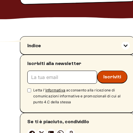
Indice
Cos’è il body shaming
Iscriviti alla newsletter
Da dove viene il body shaming?
Tipologie di body shaming: oltre il peso
Le cause profonde del body shaming:
stigma legato al peso e cultura della dieta
Letta l'
informativa
acconsento alla ricezione di
Body shaming, social network e pubblicità
comunicazioni informative e promozionali di cui al
punto 4.C della stessa
Il body shaming è una questione di genere?
Conseguenze psicologiche del body shaming
Se ti è piaciuto, condividilo
Dati epidemiologici e impatto sulla salute
mentale