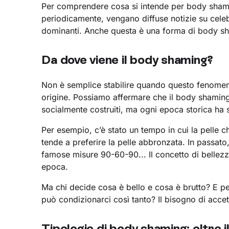
Per comprendere cosa si intende per body shami
periodicamente, vengano diffuse notizie su celebr
dominanti. Anche questa è una forma di body s
Da dove viene il body shaming?
Non è semplice stabilire quando questo fenome
origine. Possiamo affermare che il body shaming
socialmente costruiti, ma ogni epoca storica ha s
Per esempio, c’è stato un tempo in cui la pelle c
tende a preferire la pelle abbronzata. In passato
famose misure 90-60-90... Il concetto di bellezz
epoca.
Ma chi decide cosa è bello e cosa è brutto? E per
può condizionarci così tanto? Il bisogno di accet
Tipologie di body shaming: oltre i