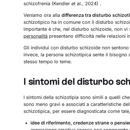
schizofrenia (Kendler et al., 2024) .
Veniamo ora alla
differenza tra disturbo schizot
schizotipico ha in comune con il disturbo schizoi
importante è che, nel disturbo schizoide, non vi
personalità
presentano difficoltà nelle relazioni 
Gli individui con disturbo schizoide non sentono i
invece, la persona schizotipica sente il bisogno 
stesso tempo lo teme.
I sintomi del disturbo sch
I sintomi della schizotipia sono simili a quelli c
sono meno gravi e associati a caratteristiche dell
schizotipica, per essere diagnosticata come tale
idee di riferimento, credenze strane o pensie
espressione emotiva spesso non congruente c