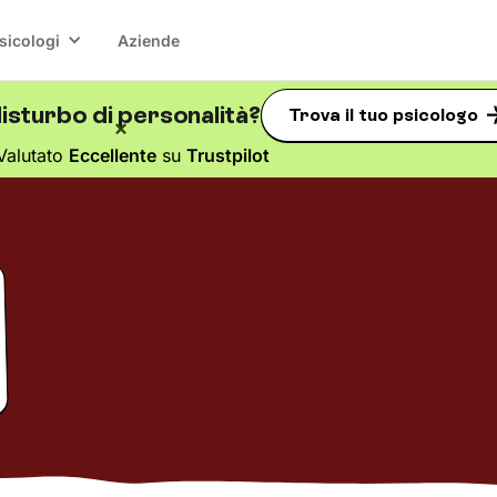
sicologi
Aziende
isturbo di personalità?
Trova il tuo psicologo
Valutato
Eccellente
su
Trustpilot