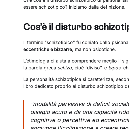
Che cos'è il disturbo schizotipico di personalità
essere schizotipico? Iniziamo dalla definizione.
Cos’è il disturbo schizoti
Il termine “schizotipico” fu coniato dallo psican
eccentriche e bizzarre
, ma non psicotiche.
L’etimologia ci aiuta a comprendere meglio il sign
la parola greca
schizo
, cioè “diviso”, e
typos
, c
La personalità schizotipica si caratterizza, sec
libro dedicato proprio al disturbo schizotipico d
“modalità pervasiva di deficit socia
disagio acuto e da una capacità ridot
cognitive o percettive ed eccentric
aggiunge l'inclinazione a creare teo