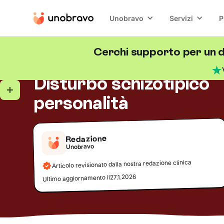
Unobravo
Servizi
P
Cerchi supporto per un d
Disturbi di personalità
5
minuti di lettura
Blog
/
Disturbo schizotipico
personalità
Redazione
Unobravo
Articolo revisionato dalla nostra redazione clinica
27.1.2026
Ultimo aggiornamento il