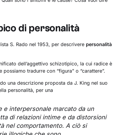
? Quali sono i sintomi e le cause? Cosa vuol dire
pico di personalità
alista S. Rado nel 1953, per descrivere
personalità
ificato dell’aggettivo schizotipico, la cui radice è
he possiamo tradurre con “figura” o “carattere”.
ondo una descrizione proposta da J. King nel suo
ella personalità, per una
le e interpersonale marcato da un
ta di relazioni intime e da distorsioni
ità nel comportamento. A ciò si
rie illogiche che sono