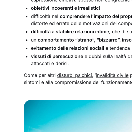
obiettivi incoerenti e irrealistici
difficoltà nel
comprendere l’impatto del pro
distorte ed errate delle motivazioni dei compo
difficoltà a stabilire relazioni intime
, che di s
un
comportamento “strano”, “bizzarro”, insol
evitamento delle relazioni sociali
e tendenza 
vissuti di persecuzione
e dubbi sulla lealtà d
attaccati e derisi.
Come per altri
disturbi psichici
,l’
invalidità civile
p
sintomi e alla compromissione del funzionamento