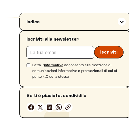
Indice
Cos’è il disturbo schizotipico di personalità
Iscriviti alla newsletter
Disturbo schizotipico di personalità: criteri di
classificazione nel DSM-5
Differenze tra disturbo schizoide di
personalità, schizofrenia e disturbo
Letta l'
informativa
acconsento alla ricezione di
schizotipico di personalità
comunicazioni informative e promozionali di cui al
I sintomi del disturbo schizotipico
punto 4.C della stessa
Esempi pratici dei sintomi e dei domini
psicologici coinvolti
Se ti è piaciuto, condividilo
Disturbo schizotipico di personalità: le cause
Fattori genetici, neurobiologici e
ambientali
Disturbo schizotipico di personalità: test
diagnostici