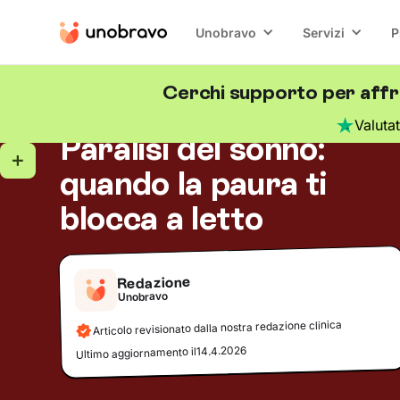
Unobravo
Servizi
P
Cerchi supporto per affro
Ansia
5
minuti di lettura
Blog
/
Valuta
Paralisi del sonno:
quando la paura ti
blocca a letto
Redazione
Unobravo
Articolo revisionato dalla nostra redazione clinica
14.4.2026
Ultimo aggiornamento il