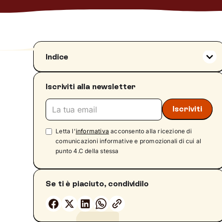
Indice
Che cos'è la paralisi del sonno, in parole
semplici
Iscriviti alla newsletter
Come si manifesta: sintomi e sensazioni più
comuni
Perché la paura sembra enorme durante
Letta l'
informativa
acconsento alla ricezione di
l'episodio
comunicazioni informative e promozionali di cui al
Allucinazioni: perché sembrano reali (ma
punto 4.C della stessa
non lo sono)
Da cosa dipende: cause del corpo e della
mente
Se ti è piaciuto, condividilo
Le cause psicologiche: ansia, stress e
traumi
Quando può essere legata a narcolessia o