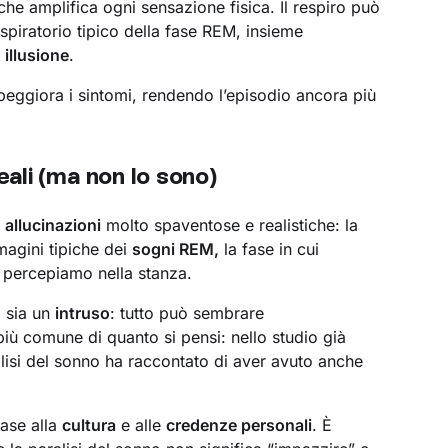
 che amplifica ogni sensazione fisica. Il respiro può
spiratorio tipico della fase REM, insieme
a
illusione
.
eggiora i sintomi, rendendo l’episodio ancora più
ali (ma non lo sono)
e
allucinazioni
molto spaventose e realistiche: la
magini tipiche dei
sogni REM,
la fase in cui
 percepiamo nella stanza.
i sia un
intruso
: tutto può sembrare
più comune di quanto si pensi: nello studio già
alisi del sonno ha raccontato di aver avuto anche
ase alla
cultura
e alle
credenze personali
. È