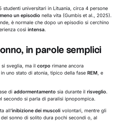
 studenti universitari in Lituania, circa 4 persone
lmeno un episodio
nella vita (Gumbis et al., 2025).
nde, è normale che dopo un episodio si cerchino
perienza così
intensa
.
sonno, in parole semplici
e
si sveglia, ma il
corpo
rimane ancora
in uno stato di atonia, tipico della fase
REM
, e
fase di
addormentamento
sia durante il
risveglio
.
el secondo si parla di paralisi ipnopompica.
a all’
inibizione dei muscoli
volontari, mentre gli
del sonno di solito dura pochi secondi o, al