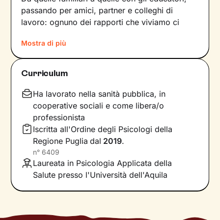
passando per amici, partner e colleghi di
lavoro: ognuno dei rapporti che viviamo ci
forgia e, allo stesso tempo, rispecchia le
Mostra di più
dinamiche che abbiamo sperimentato fino a
quel momento. Anche le emozioni che
proviamo e i pensieri che concepiamo sono
Curriculum
influenzati dal contesto relazionale in cui siamo
cresciuti.
Ha lavorato nella sanità pubblica, in
cooperative sociali e come libera/o
Per superare momenti difficili e raggiungere un
professionista
maggiore benessere bisogna comprendere
Iscritta all'Ordine degli Psicologi della
quali siano gli elementi che non ci
Regione Puglia
dal
2019
.
rappresentano più e quali i bisogni insoddisfatti
n°
6409
su cui lavorare. In base a questo si vanno a
Laureata in Psicologia Applicata della
individuare le risorse necessarie per farlo, che
Salute presso l'Università dell'Aquila
sono già dentro di noi anche se spesso non ne
siamo consapevoli.
Il nostro percorso insieme si baserà su