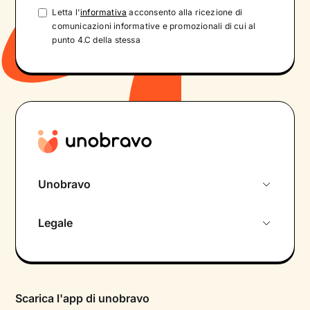
Letta l'
informativa
acconsento alla ricezione di
comunicazioni informative e promozionali di cui al
punto 4.C della stessa
Unobravo
Chi siamo
Legale
Colloquio conoscitivo gratuito
Informativa privacy calendario
Psicologo in chat
Informativa privacy paziente
Psicologi per aree di intervento
Scarica l'app di unobravo
Termini e condizioni