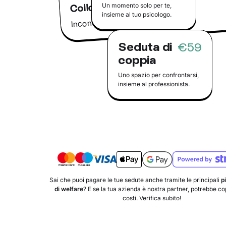
Colloquio conoscitivo
Un momento solo per te,
insieme al tuo psicologo.
Incontra il tuo psicologo online
Seduta di
€59
coppia
Uno spazio per confrontarsi,
insieme al professionista.
Sai che puoi pagare le tue sedute anche tramite le principali
p
di welfare
? E se la tua azienda è nostra partner, potrebbe copr
costi. Verifica subito!