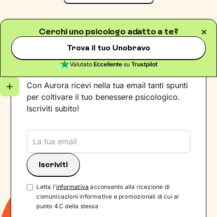
Cerchi uno psicologo adatto a te?
Trova il tuo Unobravo
Iscriviti alla newsletter
Valutato
Eccellente
su
Trustpilot
Con Aurora ricevi nella tua email tanti spunti
per coltivare il tuo benessere psicologico.
Iscriviti subito!
Letta l'
informativa
acconsento alla ricezione di
comunicazioni informative e promozionali di cui al
punto 4.C della stessa