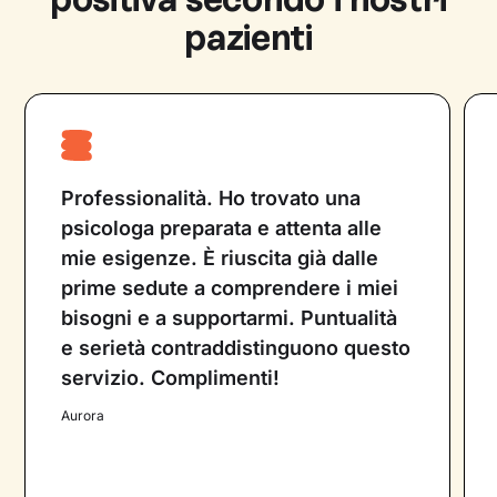
specializzato, per fornire supporto
pazienti
psicologico. Entrambe le figure professionali
lavorano con l’obiettivo di migliorare la vita
del paziente e non possono prescrivere
farmaci.
Professionalità. Ho trovato una
psicologa preparata e attenta alle
mie esigenze. È riuscita già dalle
prime sedute a comprendere i miei
bisogni e a supportarmi. Puntualità
e serietà contraddistinguono questo
servizio. Complimenti!
Aurora