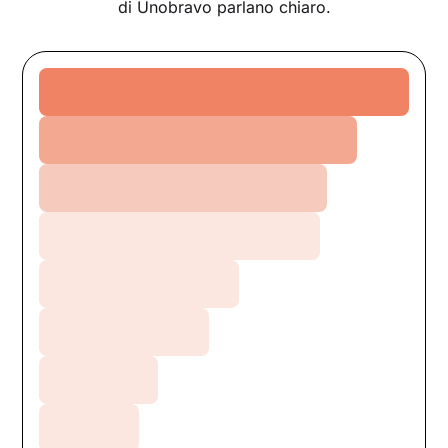
di Unobravo parlano chiaro.
Ansia
Relazioni
Depressione
Crescita personale
Burnout
DCA
Stress