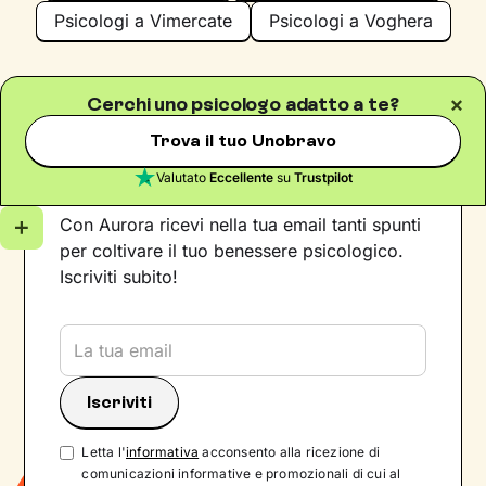
Psicologi a Vimercate
Psicologi a Voghera
Cerchi uno psicologo adatto a te?
Trova il tuo Unobravo
Iscriviti alla newsletter
Valutato
Eccellente
su
Trustpilot
Con Aurora ricevi nella tua email tanti spunti
per coltivare il tuo benessere psicologico.
Iscriviti subito!
Letta l'
informativa
acconsento alla ricezione di
comunicazioni informative e promozionali di cui al