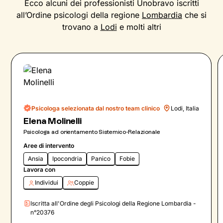
Ecco alcuni dei professionisti Unobravo iscritti
all’Ordine psicologi della regione
Lombardia
che si
trovano a
Lodi
e molti altri
Psicologa selezionata dal nostro team clinico
Lodi, Italia
Elena Molinelli
Psicologa ad orientamento Sistemico-Relazionale
Aree di intervento
Ansia
Ipocondria
Panico
Fobie
Lavora con
Individui
Coppie
Iscritta all'Ordine degli Psicologi della Regione Lombardia -
n°20376