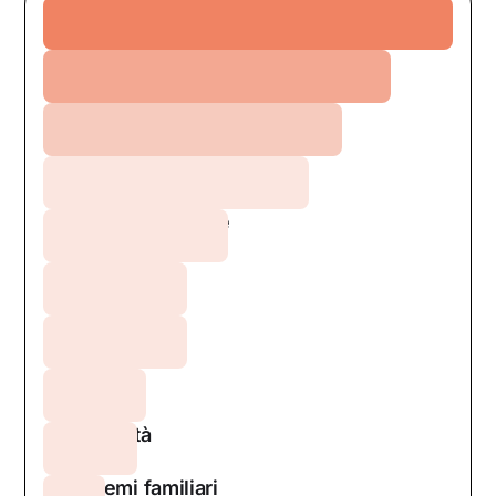
Ansia
Relazioni
Depressione
Crescita personale
Burnout
Stress
DCA
Sessualità
Problemi familiari