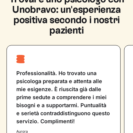
Unobravo: un'esperienza
uno psicologo o psichiatra che utilizza diverse
tecniche psicoterapeutiche su cui è
positiva secondo i nostri
specializzato, per fornire supporto
pazienti
psicologico. Entrambe le figure professionali
lavorano con l’obiettivo di migliorare la vita
del paziente e non possono prescrivere
farmaci.
Professionalità. Ho trovato una
psicologa preparata e attenta alle
mie esigenze. È riuscita già dalle
prime sedute a comprendere i miei
bisogni e a supportarmi. Puntualità
e serietà contraddistinguono questo
servizio. Complimenti!
Aurora