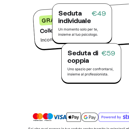
Seduta
€49
GRATIS
individuale
Colloquio conoscitivo
Un momento solo per te,
insieme al tuo psicologo.
Incontra il tuo psicologo online
Seduta di
€59
coppia
Uno spazio per confrontarsi,
insieme al professionista.
Sai che puoi pagare le tue sedute anche tramite le principali
p