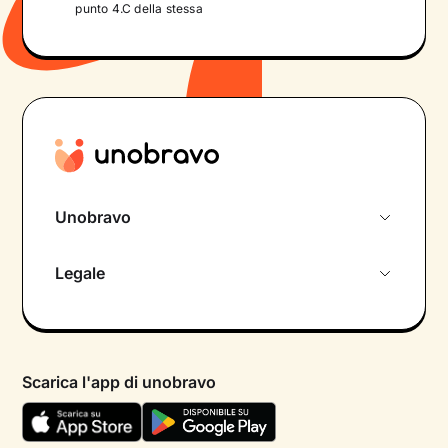
punto 4.C della stessa
Unobravo
Chi siamo
Legale
Colloquio conoscitivo gratuito
Informativa privacy calendario
Psicologo in chat
Informativa privacy paziente
Psicologi per aree di intervento
Scarica l'app di unobravo
Termini e condizioni
Aiuto urgente
Informativa Privacy
FAQ