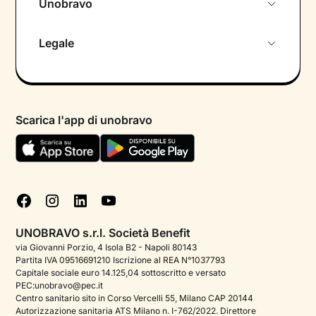
Unobravo
Chi siamo
Legale
Colloquio conoscitivo gratuito
Informativa privacy calendario
Psicologo in chat
Informativa privacy paziente
Psicologi per aree di intervento
Scarica l'app di unobravo
Termini e condizioni
Aiuto urgente
Informativa Privacy
FAQ
Dichiarazione di Accessibilità
Blog
Cookie policy
Test psicologici
Gestisci cookie
UNOBRAVO s.r.l. Società Benefit
Podcast di psicologia
via Giovanni Porzio, 4 Isola B2 - Napoli 80143
Partita IVA 09516691210 Iscrizione al REA N°1037793
Corporate
Capitale sociale euro 14.125,04 sottoscritto e versato
PEC:unobravo@pec.it
Psicologo italiano all'estero
Centro sanitario sito in Corso Vercelli 55, Milano CAP 20144
Autorizzazione sanitaria ATS Milano n. I-762/2022. Direttore