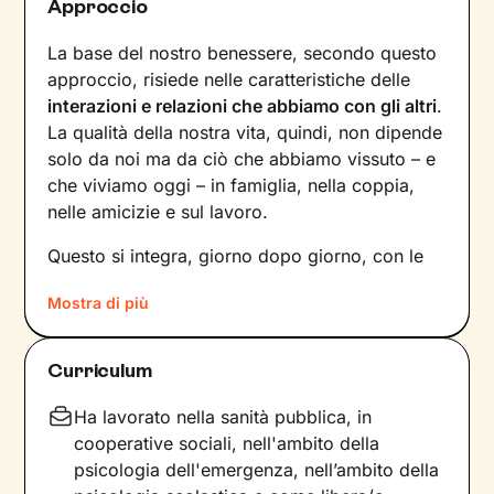
Approccio
La base del nostro benessere, secondo questo
approccio, risiede nelle caratteristiche delle
interazioni e relazioni che abbiamo con gli altri
.
La qualità della nostra vita, quindi, non dipende
solo da noi ma da ciò che abbiamo vissuto – e
che viviamo oggi – in famiglia, nella coppia,
nelle amicizie e sul lavoro.
Questo si integra, giorno dopo giorno, con le
nostre
percezioni
e con i
pensieri
, andando a
Mostra di più
influire sulle
emozioni
che proviamo, sui
comportamenti
che mettiamo in atto e sul
modo in cui
comunichiamo
. Il risultato è una
Curriculum
sintesi unica tra questi diversi aspetti: siamo
noi, con la nostra individualità.
Ha lavorato nella sanità pubblica, in
cooperative sociali, nell'ambito della
Sul
ponte che si crea tra il mondo interno e
psicologia dell'emergenza, nell’ambito della
quello esterno
si inserisce il lavoro che faremo