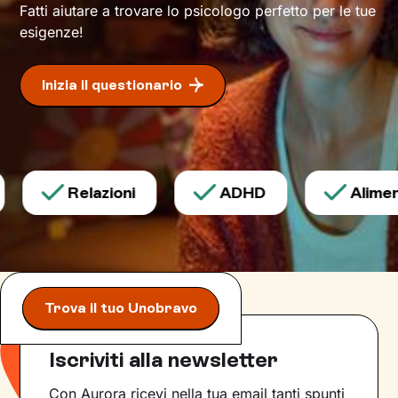
Fatti aiutare a trovare lo psicologo perfetto per le tue
esigenze!
Inizia il questionario
Relazioni
ADHD
Aliment
Trova il tuo Unobravo
Iscriviti alla newsletter
Con Aurora ricevi nella tua email tanti spunti