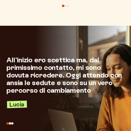
I
All'inizio ero scettica ma, dal
t
primissimo contatto, mi sono
s
dovuta ricredere. Oggi attendo con
ansia le sedute e sono su un vero
l
percorso di cambiamento
v
Lucia
M