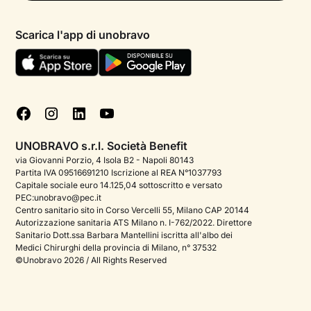
Psicologo in chat
Informativa privacy paziente
Psicologi per aree di intervento
Scarica l'app di unobravo
Termini e condizioni
Aiuto urgente
Informativa Privacy
FAQ
Dichiarazione di Accessibilità
Blog
Cookie policy
Test psicologici
Gestisci cookie
UNOBRAVO s.r.l. Società Benefit
Podcast di psicologia
via Giovanni Porzio, 4 Isola B2 - Napoli 80143
Partita IVA 09516691210 Iscrizione al REA N°1037793
Corporate
Capitale sociale euro 14.125,04 sottoscritto e versato
PEC:unobravo@pec.it
Psicologo italiano all'estero
Centro sanitario sito in Corso Vercelli 55, Milano CAP 20144
Autorizzazione sanitaria ATS Milano n. I-762/2022. Direttore
Approfondimenti sulla salute mentale
Sanitario Dott.ssa Barbara Mantellini iscritta all'albo dei
Medici Chirurghi della provincia di Milano, n° 37532
Sala stampa
©Unobravo 2026 / All Rights Reserved
Bandi e premi
Posizioni aperte