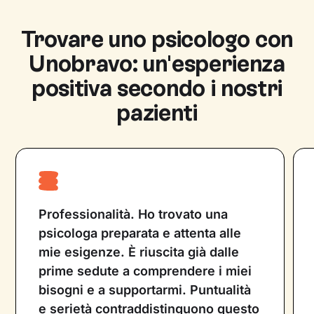
svolgere diagnosi, interventi di
psicoeducazione e prevenzione e fornire
Trovare uno psicologo con
sostegno psicologico. Lo psicoterapeuta è
Unobravo: un'esperienza
uno psicologo o psichiatra che utilizza diverse
tecniche psicoterapeutiche su cui è
positiva secondo i nostri
specializzato, per fornire supporto
pazienti
psicologico. Entrambe le figure professionali
lavorano con l’obiettivo di migliorare la vita
del paziente e non possono prescrivere
farmaci.
Professionalità. Ho trovato una
psicologa preparata e attenta alle
mie esigenze. È riuscita già dalle
prime sedute a comprendere i miei
bisogni e a supportarmi. Puntualità
e serietà contraddistinguono questo