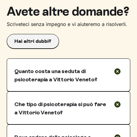
Avete altre domande?
Scriveteci senza impegno e vi aiuteremo a risolverli.
Hai altri dubbi?
Quanto costa una seduta di
psicoterapia a Vittorio Veneto?
I costi delle sedute con psicologi e
psicoterapeuti a Vittorio Veneto sono molto
Che tipo di psicoterapia si può fare
variabili rispetto al fatto che si tratti di
prestazioni pubbliche o private. Nel caso delle
a Vittorio Veneto?
prestazioni pubbliche, un eventuale prezzo
Uno psicologo o una psicologa e
vantaggioso è ostacolato da tempi di attesa
psicoterapeuta che opera a Vittorio Veneto,
che potrebbero essere molto lunghi.