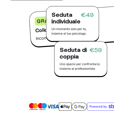
Seduta
€49
GRATIS
individuale
Colloquio conoscitivo
Un momento solo per te,
insieme al tuo psicologo.
Incontra il tuo psicologo online
Seduta di
€59
coppia
Uno spazio per confrontarsi,
insieme al professionista.