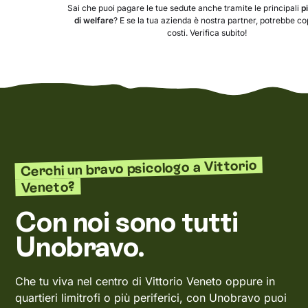
Sai che puoi pagare le tue sedute anche tramite le principali
p
di welfare
? E se la tua azienda è nostra partner, potrebbe copr
costi. Verifica subito!
Cerchi un bravo psicologo a Vittorio
Veneto?
Con noi sono tutti
Unobravo.
Che tu viva nel centro di Vittorio Veneto oppure in
quartieri limitrofi o più periferici, con Unobravo puoi