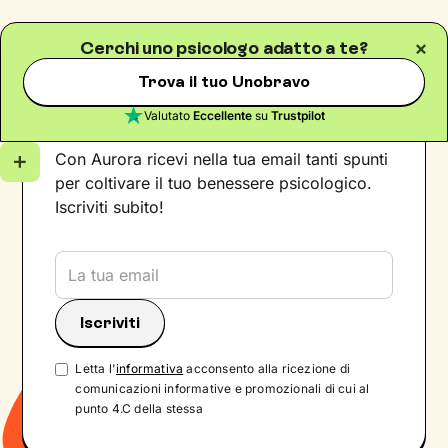
Cerchi uno psicologo adatto a te?
Trova il tuo Unobravo
Iscriviti alla newsletter
Valutato
Eccellente
su
Trustpilot
Con Aurora ricevi nella tua email tanti spunti
per coltivare il tuo benessere psicologico.
Iscriviti subito!
Letta l'
informativa
acconsento alla ricezione di
comunicazioni informative e promozionali di cui al
punto 4.C della stessa