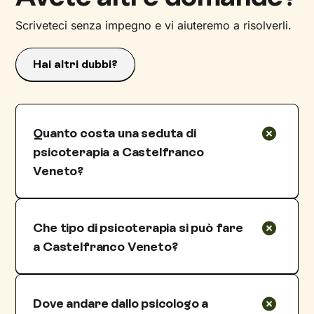
Scriveteci senza impegno e vi aiuteremo a risolverli.
Hai altri dubbi?
Quanto costa una seduta di
psicoterapia a Castelfranco
Veneto?
I costi delle sedute con psicologi e
psicoterapeuti a Castelfranco Veneto sono
Che tipo di psicoterapia si può fare
molto variabili rispetto al fatto che si tratti di
prestazioni pubbliche o private. Nel caso delle
a Castelfranco Veneto?
prestazioni pubbliche, un eventuale prezzo
Uno psicologo o una psicologa e
vantaggioso è ostacolato da tempi di attesa
psicoterapeuta che opera a Castelfranco
che potrebbero essere molto lunghi.
Dove andare dallo psicologo a
Veneto, può svolgere terapia individuale, di