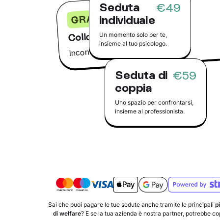
Seduta
€49
GRATIS
individuale
Colloquio conoscitivo
Un momento solo per te,
insieme al tuo psicologo.
Incontra il tuo psicologo online
Seduta di
€59
coppia
Uno spazio per confrontarsi,
insieme al professionista.
Sai che puoi pagare le tue sedute anche tramite le principali
p
di welfare
? E se la tua azienda è nostra partner, potrebbe copr