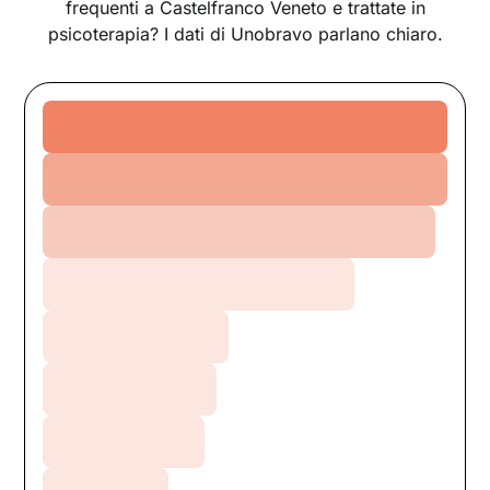
frequenti a Castelfranco Veneto e trattate in
psicoterapia? I dati di Unobravo parlano chiaro.
Ansia
Relazioni
Crescita personale
Depressione
Burnout
Stress
DCA