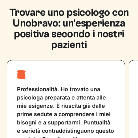
psicoeducazione e prevenzione e fornire
Trovare uno psicologo con
sostegno psicologico. Lo psicoterapeuta è
Unobravo: un'esperienza
uno psicologo o psichiatra che utilizza diverse
tecniche psicoterapeutiche su cui è
positiva secondo i nostri
specializzato, per fornire supporto
pazienti
psicologico. Entrambe le figure professionali
lavorano con l’obiettivo di migliorare la vita
del paziente e non possono prescrivere
farmaci.
Professionalità. Ho trovato una
psicologa preparata e attenta alle
mie esigenze. È riuscita già dalle
prime sedute a comprendere i miei
bisogni e a supportarmi. Puntualità
e serietà contraddistinguono questo