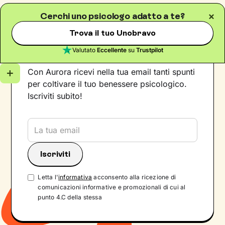
Cerchi uno psicologo adatto a te?
Trova il tuo Unobravo
Iscriviti alla newsletter
Valutato
Eccellente
su
Trustpilot
Con Aurora ricevi nella tua email tanti spunti
per coltivare il tuo benessere psicologico.
Iscriviti subito!
Letta l'
informativa
acconsento alla ricezione di
comunicazioni informative e promozionali di cui al
punto 4.C della stessa