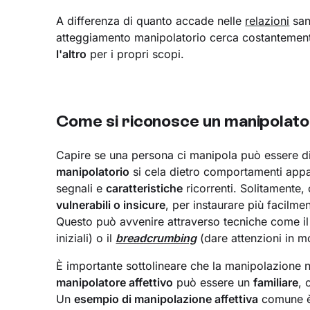
A differenza di quanto accade nelle
relazioni
san
atteggiamento manipolatorio cerca costantemente
l'altro
per i propri scopi.
Come si riconosce un manipolato
Capire se una persona ci manipola può essere dif
manipolatorio
si cela dietro comportamenti appa
segnali e
caratteristiche
ricorrenti. Solitamente,
vulnerabili o insicure
, per instaurare più facilm
Questo può avvenire attraverso tecniche come i
iniziali) o il
breadcrumbing
(dare attenzioni in m
È importante sottolineare che la manipolazione n
manipolatore affettivo
può essere un
familiare
, 
Un
esempio di manipolazione affettiva
comune è 