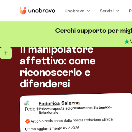
Unobravo
Servizi
P
Cerchi supporto per migli
Relazioni
5
minuti di lettura
Blog
/
Il manipolatore
affettivo: come
riconoscerlo e
difendersi
Federica Salerno
Psicoterapeuta ad orientamento Sistemico-
Relazionale
Articolo revisionato dalla nostra redazione clinica
5.2.2026
Ultimo aggiornamento il