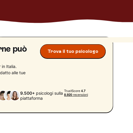
arne può
Trova il tuo psicologo
in Italia.
datto alle tue
9.500+
psicologi sulla
piattaforma