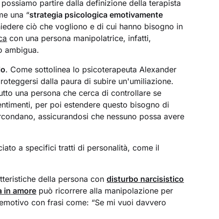
, possiamo partire dalla definizione della terapista
me una “
strategia psicologica emotivamente
chiedere ciò che vogliono e di cui hanno bisogno in
ca
con una persona manipolatrice, infatti,
so ambigua.
lo
. Come sottolinea lo psicoterapeuta Alexander
roteggersi dalla paura di subire un'umiliazione.
utto una persona che cerca di controllare se
ntimenti, per poi estendere questo bisogno di
 circondano, assicurandosi che nessuno possa avere
to a specifici tratti di personalità, come il
tteristiche della persona con
disturbo narcisistico
a in amore
può ricorrere alla manipolazione per
o emotivo con frasi come: “Se mi vuoi davvero