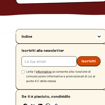
Indice
Chi è il manipolatore affettivo: definizione e
significato psicologico
Iscriviti alla newsletter
Come si riconosce un manipolatore
affettivo?
Perché una persona diventa manipolatrice?
Letta l'
informativa
acconsento alla ricezione di
Le origini del comportamento
comunicazioni informative e promozionali di cui al
Come si comporta un manipolatore affettivo?
punto 4.C della stessa
Le caratteristiche psicologiche del
manipolatore
Se ti è piaciuto, condividilo
Assenza di scrupoli
Bassa autostima mascherata