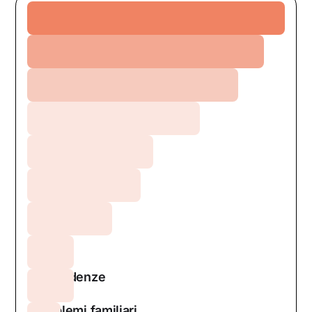
Ansia
Relazioni
Depressione
Crescita personale
DCA
Burnout
Stress
Dipendenze
Problemi familiari