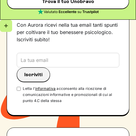
Trova il tuo Unobravo
Iscriviti alla newsletter
Valutato
Eccellente
su
Trustpilot
Con Aurora ricevi nella tua email tanti spunti
per coltivare il tuo benessere psicologico.
Iscriviti subito!
Letta l'
informativa
acconsento alla ricezione di
comunicazioni informative e promozionali di cui al
punto 4.C della stessa