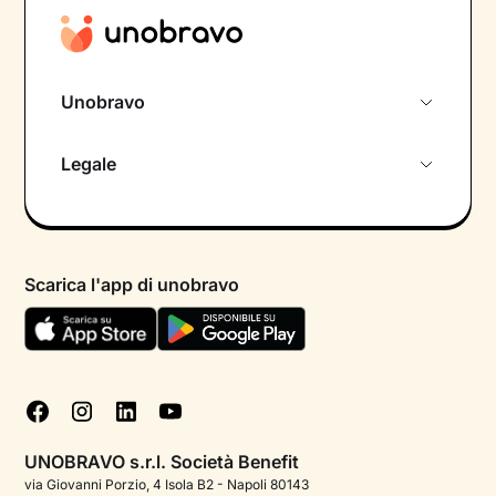
Unobravo
Chi siamo
Legale
Colloquio conoscitivo gratuito
Informativa privacy calendario
Psicologo in chat
Informativa privacy paziente
Psicologi per aree di intervento
Scarica l'app di unobravo
Termini e condizioni
Aiuto urgente
Informativa Privacy
FAQ
Dichiarazione di Accessibilità
Blog
Cookie policy
Test psicologici
Gestisci cookie
UNOBRAVO s.r.l. Società Benefit
Podcast di psicologia
via Giovanni Porzio, 4 Isola B2 - Napoli 80143