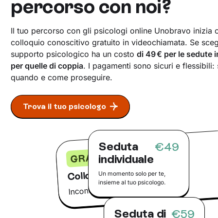
percorso con noi?
Il tuo percorso con gli psicologi online Unobravo inizia
colloquio conoscitivo gratuito in videochiamata. Se scegli
supporto psicologico ha un costo
di 49 € per le sedute 
per quelle di coppia
. I pagamenti sono sicuri e flessibili:
quando e come proseguire.
Trova il tuo psicologo
Seduta
€49
GRATIS
individuale
Colloquio conoscitivo
Un momento solo per te,
insieme al tuo psicologo.
Incontra il tuo psicologo online
Seduta di
€59