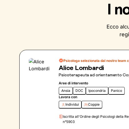
I n
Ecco alcu
reg
Psicologa selezionata dal nostro team c
Alice Lombardi
Psicoterapeuta ad orientamento Co
Aree di intervento
Ansia
DOC
Ipocondria
Panico
Lavora con
Individui
Coppie
Iscritta all'Ordine degli Psicologi della
n°5903