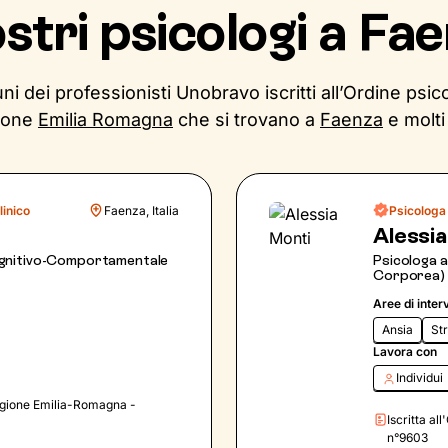
ostri psicologi a Fa
ni dei professionisti Unobravo iscritti all’Ordine psico
ione
Emilia Romagna
che si trovano a
Faenza
e molti 
linico
Faenza, Italia
Psicologa 
Alessi
gnitivo-Comportamentale
Psicologa 
Corporea)
Aree di inter
Ansia
St
Lavora con
Individui
 Regione Emilia-Romagna -
Iscritta a
n°9603