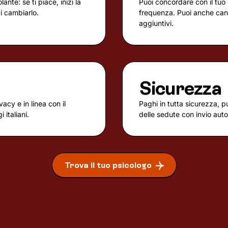
nte: se ti piace, inizi la
Puoi concordare con il tuo 
di cambiarlo.
frequenza. Puoi anche canc
aggiuntivi.
Sicurezza
vacy e in linea con il
Paghi in tutta sicurezza, p
 italiani.
delle sedute con invio aut
Trova il tuo psicologo