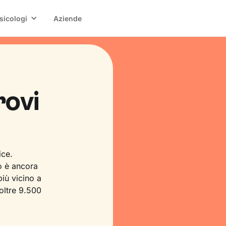
sicologi
Aziende
rovi
ice.
o è ancora
iù vicino a
 oltre 9.500