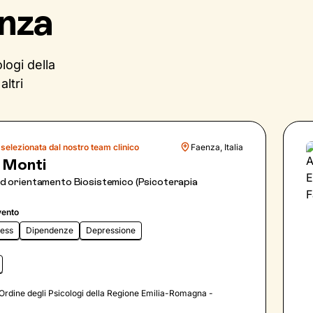
enza
logi della
altri
selezionata dal nostro team clinico
Faenza, Italia
a Monti
ad orientamento Biosistemico (Psicoterapia
vento
ress
Dipendenze
Depressione
ll'Ordine degli Psicologi della Regione Emilia-Romagna -