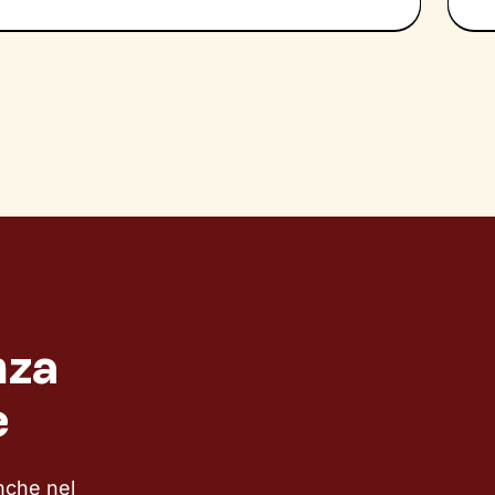
nza
e
nche nel