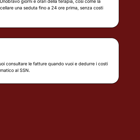
Unobravo giorni e orari della terapia, così come la
ellare una seduta fino a 24 ore prima, senza costi
uoi consultare le fatture quando vuoi e dedurre i costi
omatico al SSN.