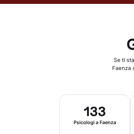
G
Se ti s
Faenza s
133
Psicologi a Faenza