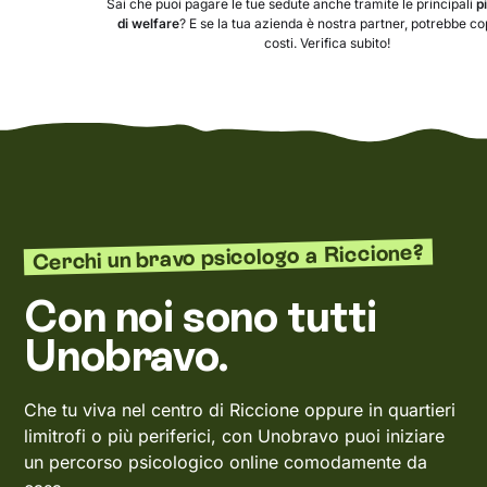
Sai che puoi pagare le tue sedute anche tramite le principali
p
di welfare
? E se la tua azienda è nostra partner, potrebbe copr
costi. Verifica subito!
Cerchi un bravo psicologo a Riccione?
Con noi sono tutti
Unobravo.
Che tu viva nel centro di Riccione oppure in quartieri
limitrofi o più periferici, con Unobravo puoi iniziare
un percorso psicologico online comodamente da