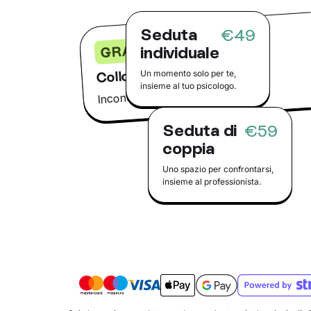
Seduta
€49
GRATIS
individuale
Colloquio conoscitivo
Un momento solo per te,
insieme al tuo psicologo.
Incontra il tuo psicologo online
Seduta di
€59
coppia
Uno spazio per confrontarsi,
insieme al professionista.