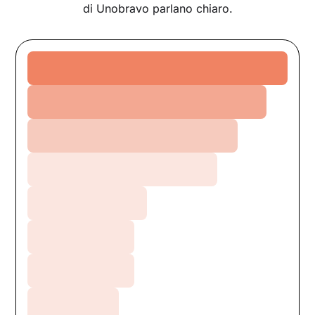
di Unobravo parlano chiaro.
Relazioni
Ansia
Crescita personale
Depressione
Burnout
Stress
Sessualità