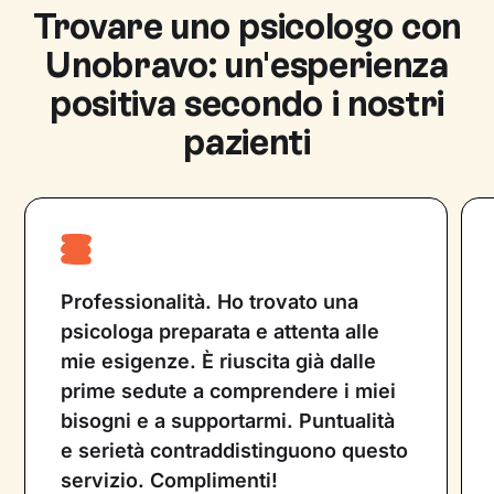
psicoeducazione e prevenzione e fornire
Trovare uno psicologo con
sostegno psicologico. Lo psicoterapeuta è
Unobravo: un'esperienza
uno psicologo o psichiatra che utilizza diverse
tecniche psicoterapeutiche su cui è
positiva secondo i nostri
specializzato, per fornire supporto
pazienti
psicologico. Entrambe le figure professionali
lavorano con l’obiettivo di migliorare la vita
del paziente e non possono prescrivere
farmaci.
Professionalità. Ho trovato una
psicologa preparata e attenta alle
mie esigenze. È riuscita già dalle
prime sedute a comprendere i miei
bisogni e a supportarmi. Puntualità
e serietà contraddistinguono questo
servizio. Complimenti!