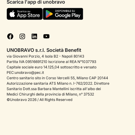
Scarica l'app di unobravo
Termini e condizioni
Aiuto urgente
Informativa Privacy
FAQ
Dichiarazione di Accessibilità
Blog
Cookie policy
Test psicologici
Gestisci cookie
UNOBRAVO s.r.l. Società Benefit
Podcast di psicologia
via Giovanni Porzio, 4 Isola B2 - Napoli 80143
Partita IVA 09516691210 Iscrizione al REA N°1037793
Corporate
Capitale sociale euro 14.125,04 sottoscritto e versato
PEC:unobravo@pec.it
Psicologo italiano all'estero
Centro sanitario sito in Corso Vercelli 55, Milano CAP 20144
Autorizzazione sanitaria ATS Milano n. I-762/2022. Direttore
Approfondimenti sulla salute mentale
Sanitario Dott.ssa Barbara Mantellini iscritta all'albo dei
Medici Chirurghi della provincia di Milano, n° 37532
Sala stampa
©Unobravo 2026 / All Rights Reserved
Bandi e premi
Posizioni aperte
Contattaci