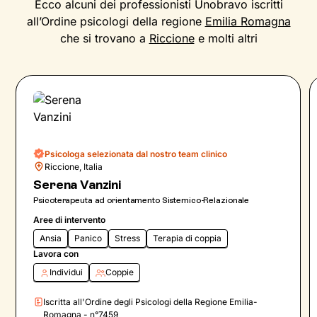
Ecco alcuni dei professionisti Unobravo iscritti
all’Ordine psicologi della regione
Emilia Romagna
che si trovano a
Riccione
e molti altri
Psicologa selezionata dal nostro team clinico
Riccione, Italia
Serena Vanzini
Psicoterapeuta ad orientamento Sistemico-Relazionale
Aree di intervento
Ansia
Panico
Stress
Terapia di coppia
Lavora con
Individui
Coppie
Iscritta all'Ordine degli Psicologi della Regione Emilia-
Romagna - n°7459