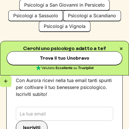
Psicologi a San Giovanni in Persiceto
Psicologi a Sassuolo
Psicologi a Scandiano
Psicologi a Vignola
Cerchi uno psicologo adatto a te?
Trova il tuo Unobravo
Iscriviti alla newsletter
Valutato
Eccellente
su
Trustpilot
Con Aurora ricevi nella tua email tanti spunti
per coltivare il tuo benessere psicologico.
Iscriviti subito!