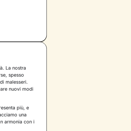
à. La nostra
erse, spesso
di malesseri.
ovare nuovi modi
resenta più, e
racciamo una
in armonia con i