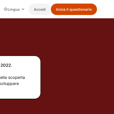
Lingua
Accedi
Inizia il questionario
2022
.
ella scoperta
 sviluppare