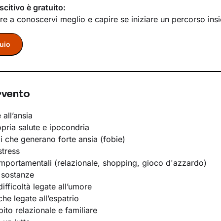
scitivo è gratuito:
re a conoscervi meglio e capire se iniziare un percorso ins
uio
rvento
 all’ansia
opria salute e ipocondria
li che generano forte ansia (fobie)
stress
portamentali (relazionale, shopping, gioco d'azzardo)
 sostanze
ifficoltà legate all’umore
he legate all’espatrio
bito relazionale e familiare