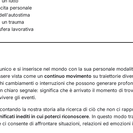
 un lutto
scita personale
ell'autostima
i un trauma
 sfera lavorativa
unico e si inserisce nel mondo con la sua personale modalit
ssere vista come un
continuo movimento
su traiettorie div
hi cambiamenti o interruzioni che possono generare profon
n chiaro segnale: significa che è arrivato il momento di tr
vivere gli eventi.
ontando la nostra storia alla ricerca di ciò che non ci rapp
nificati inediti in cui poterci riconoscere
. In questo modo t
ci consente di affrontare situazioni, relazioni ed emozioni 
desideri più profondi.