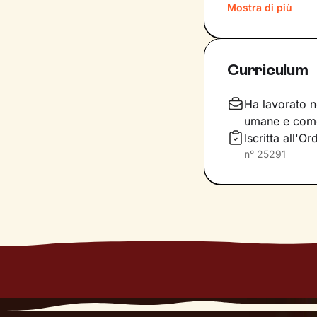
Mostra di più
Il nostro percors
costruzione di u
per comprendere 
Curriculum
potrebbero aiutar
Infine costruire
Ha lavorato ne
ciò che senti e d
umane e come 
prefiggi.
Iscritta all'
n°
25291