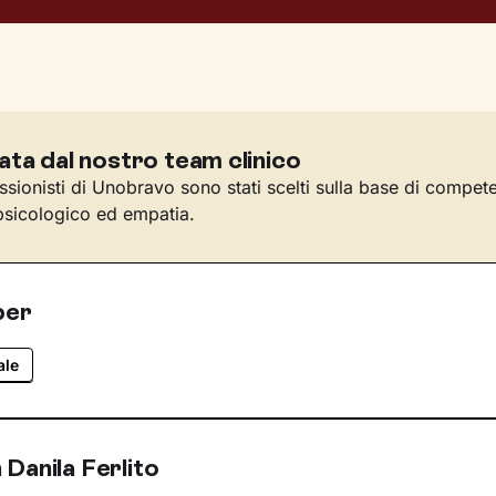
ata dal nostro team clinico
essionisti di Unobravo sono stati scelti sulla base di compet
sicologico ed empatia.
per
ale
Danila Ferlito