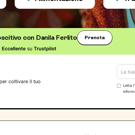
scitivo con Danila Ferlito
Prenota
o
Eccellente
su
Trustpilot
per coltivare il tuo
Letta l
informa