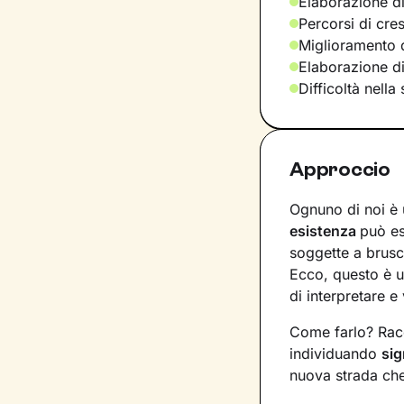
Elaborazione di
Percorsi di cre
Miglioramento d
Elaborazione d
Difficoltà nella
Approccio
Ognuno di noi è 
esistenza
può e
soggette a brusc
Ecco, questo è u
di interpretare e 
Come farlo? Racc
individuando
sig
nuova strada che 
nostri bisogni e 