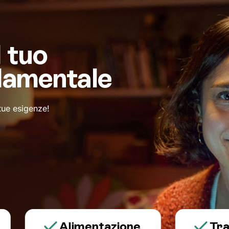
l tuo
damentale
 tue esigenze!
Alimentazione
Trauma e