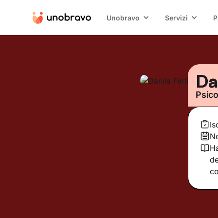
Unobravo
Servizi
P
Da
Psico
Is
Ne
Ha
de
co