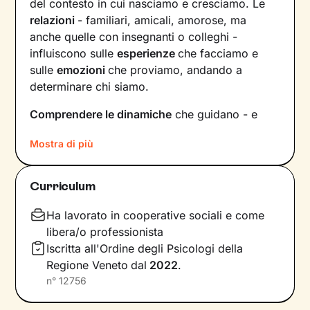
del contesto in cui nasciamo e cresciamo. Le
relazioni
- familiari, amicali, amorose, ma
anche quelle con insegnanti o colleghi -
influiscono sulle
esperienze
che facciamo e
sulle
emozioni
che proviamo, andando a
determinare chi siamo.
Comprendere le dinamiche
che guidano - e
hanno guidato in passato - le tue relazioni è
Mostra di più
fondamentale per poter capire chi sei, per
vedere tutto il tuo mondo sotto una luce
diversa e dare nuovi significati a ciò che ti
Curriculum
accade.
Ha lavorato in cooperative sociali e come
Nei nostri incontri avrò cura di creare un clima
libera/o professionista
di ascolto e comprensione, così che tu possa
Iscritta all'Ordine degli Psicologi della
condividere ciò che pensi e provi in libertà
,
Regione Veneto
dal
2022
.
senza temere il giudizio. Insieme esploreremo i
n°
12756
tuoi
bisogni
, individueremo gli
obiettivi
che ti
poni e porteremo alla luce
competenze
e