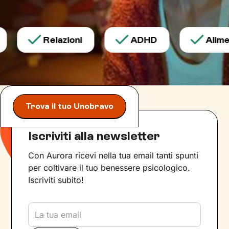
Relazioni
ADHD
Alimen
Trova il tuo Unobravo
Iscriviti alla newsletter
Con Aurora ricevi nella tua email tanti spunti
per coltivare il tuo benessere psicologico.
Iscriviti subito!