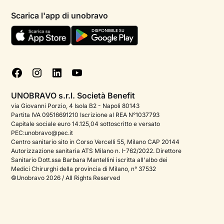
Informativa privacy paziente
Psicologi per aree di intervento
Scarica l'app di unobravo
Termini e condizioni
Aiuto urgente
Informativa Privacy
FAQ
Dichiarazione di Accessibilità
Blog
Cookie policy
Test psicologici
Gestisci cookie
UNOBRAVO s.r.l. Società Benefit
Podcast di psicologia
via Giovanni Porzio, 4 Isola B2 - Napoli 80143
Partita IVA 09516691210 Iscrizione al REA N°1037793
Corporate
Capitale sociale euro 14.125,04 sottoscritto e versato
PEC:unobravo@pec.it
Psicologo italiano all'estero
Centro sanitario sito in Corso Vercelli 55, Milano CAP 20144
Autorizzazione sanitaria ATS Milano n. I-762/2022. Direttore
Sala stampa
Sanitario Dott.ssa Barbara Mantellini iscritta all'albo dei
Medici Chirurghi della provincia di Milano, n° 37532
Bandi e premi
©Unobravo 2026 / All Rights Reserved
Posizioni aperte
Contattaci