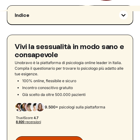
Indice
La libido femminile: le donne e il sesso nella
storia
La risposta sessuale nell’uomo e nella donna
Vivi la sessualità in modo sano e
Sessualità maschile e femminile: alcune
consapevole
differenze
Unobravo è la piattaforma di psicologia online leader in Italia.
Compila il questionario per trovare lo psicologo più adatto alle
tue esigenze.
Il desiderio sessuale femminile
100% online, flessibile e sicuro
Segnali dell'eccitazione sessuale femminile
Incontro conoscitivo gratuito
L’orgasmo femminile
Già scelto da oltre 500.000 pazienti
La neurobiologia del piacere femminile
9.500+
psicologi sulla piattaforma
Disturbi psicologici e sessualità femminile
Disturbi dell’umore e sessualità femminile
I blocchi psicologici sessuali femminili: cause e