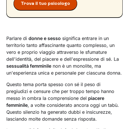
Trova il tuo psicologo
possibili soluzioni
Disfunzioni sessuali femminili
Psicologia della sessualità femminile in età
matura
La strada verso una sessualità femminile
Parlare di
donne e sesso
significa entrare in un
consapevole
territorio tanto affascinante quanto complesso, un
vero e proprio viaggio attraverso le sfumature
dell'identità, del piacere e dell'espressione di sé. La
sessualità femminile
non è un monolite, ma
un'esperienza unica e personale per ciascuna donna.
Questo tema porta spesso con sé il peso di
pregiudizi e censure che per troppo tempo hanno
messo in ombra la comprensione del
piacere
femminile
, a volte considerato ancora oggi un tabù.
Questo silenzio ha generato dubbi e insicurezze,
lasciando molte domande senza risposta.