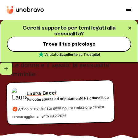
Cerchi supporto per temi legati alla
sessualità?
Sessualità
Blog
/
5
minuti di lettura
Le donne e il sesso: la
Trova il tuo psicologo
sessualità femminile
Valutato
Eccellente
su
Trustpilot
Laura Bacci
Psicoterapeuta ad orientamento Psicoanalitico
Articolo revisionato dalla nostra redazione clinica
9.2.2026
Ultimo aggiornamento il