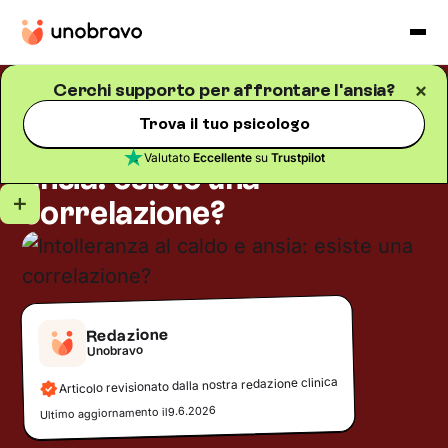
Cerchi supporto per affrontare l'ansia?
Ansia
Blog
/
5
minuti di lettura
Trova il tuo psicologo
Intolleranza al caldo e
Valutato
Eccellente
su
Trustpilot
ansia: esiste una
correlazione?
Redazione
Unobravo
Articolo revisionato dalla nostra redazione clinica
9.6.2026
Ultimo aggiornamento il