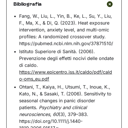
Bibliografia
Fang, W., Liu, L., Yin, B., Ke, L., Su, Y., Liu,
F., Ma, X., & Di, Q. (2023). Heat exposure
intervention, anxiety level, and multi-omic
profiles: A randomized crossover study.
https://pubmed.ncbi.nlm.nih.gov/37871510/
Istituto Superiore di Sanità. (2006).
Prevenzione degli effetti nocivi delle ondate
di caldo.
https://www.epicentro.iss.it/caldo/pdf/cald
o-oms_eu.pdf
Ohtani, T., Kaiya, H., Utsumi, T., Inoue, K.,
Kato, N., & Sasaki, T. (2006). Sensitivity to
seasonal changes in panic disorder
patients.
Psychiatry and clinical
neurosciences
,
60
(3), 379–383.
https://doi.org/10.1111/j.1440-
1819.2006.01517.x