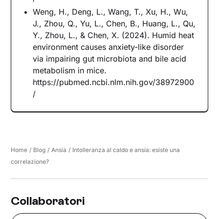
Weng, H., Deng, L., Wang, T., Xu, H., Wu,
J., Zhou, Q., Yu, L., Chen, B., Huang, L., Qu,
Y., Zhou, L., & Chen, X. (2024). Humid heat
environment causes anxiety-like disorder
via impairing gut microbiota and bile acid
metabolism in mice.
https://pubmed.ncbi.nlm.nih.gov/38972900
/
Home
/
Blog
/
Ansia
/
Intolleranza al caldo e ansia: esiste una
correlazione?
Collaboratori