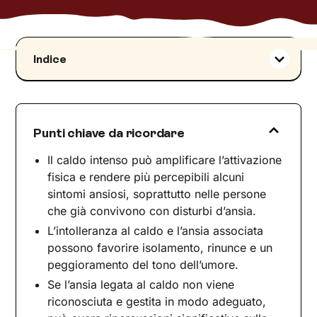
Indice
L’ansia in estate‍
Caldo e attacchi di panico
Ansia e caldo: le conseguenze
Punti chiave da ricordare
Ripercussioni a lungo termine dell’ansia da
caldo
Il caldo intenso può amplificare l’attivazione
fisica e rendere più percepibili alcuni
I meccanismi fisiologici che possono collegare
sintomi ansiosi, soprattutto nelle persone
caldo e ansia
che già convivono con disturbi d’ansia.
Ansia da caldo e possibili rimedi
L’intolleranza al caldo e l’ansia associata
Strategie pratiche per gestire ansia e caldo
possono favorire isolamento, rinunce e un
L’aiuto della terapia psicologica per
peggioramento del tono dell’umore.
affrontare l’ansia da caldo
Se l’ansia legata al caldo non viene
riconosciuta e gestita in modo adeguato,